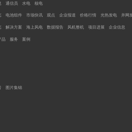
息
通信员
水电
核电
态
电池组件
市场快讯
观点
企业报道
价格行情
光热发电
并网
态
解决方案
海上风电
数据报告
风机整机
项目进展
企业信息
产品
服务
案例
音
图片集锦