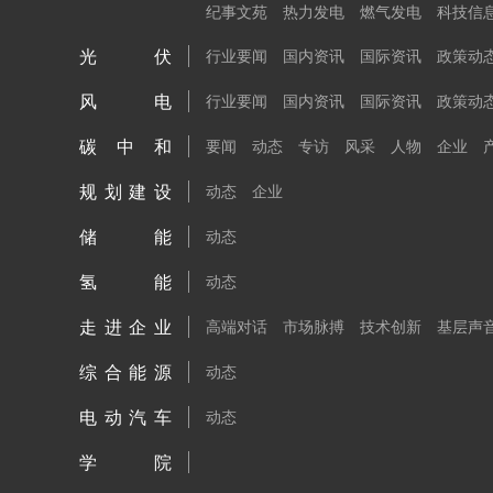
纪事文苑
热力发电
燃气发电
科技信
光伏
行业要闻
国内资讯
国际资讯
政策动
风电
行业要闻
国内资讯
国际资讯
政策动
碳中和
要闻
动态
专访
风采
人物
企业
规划建设
动态
企业
储能
动态
氢能
动态
走进企业
高端对话
市场脉搏
技术创新
基层声
综合能源
动态
电动汽车
动态
学院