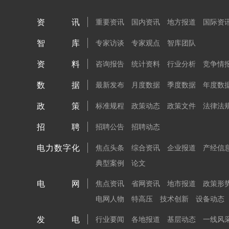
资讯
重要资讯
国内资讯
地方报道
国际资
智库
专家访谈
专家观点
智库团队
资料
咨询报告
统计资料
行业分析
竞争情
数据
最新发布
月度数据
季度数据
年度数
政策
标准规程
政策动态
政策文件
法律法
招聘
招聘公告
招聘动态
电力数字化
焦点头条
综合资讯
企业报道
产经信
典型案例
论文
电网
焦点资讯
省网资讯
地市报道
政策形
电网人物
特高压
技术创新
设备动态
发电
行业要闻
各地报道
基层动态
一线风