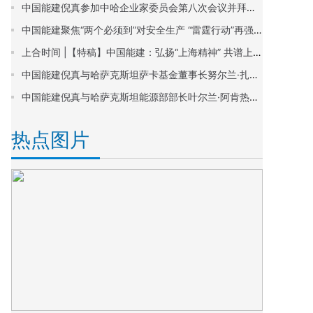
中国能建倪真参加中哈企业家委员会第八次会议并拜会哈萨克斯坦总统托卡耶夫
中国能建聚焦“两个必须到”对安全生产 “雷霆行动”再强调、再部署、再落实
上合时间 |【特稿】中国能建：弘扬“上海精神” 共谱上合新篇
中国能建倪真与哈萨克斯坦萨卡基金董事长努尔兰·扎库波夫会谈
中国能建倪真与哈萨克斯坦能源部部长叶尔兰·阿肯热诺夫会谈
热点图片