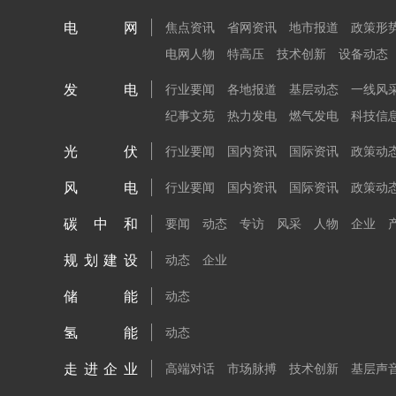
电网
焦点资讯
省网资讯
地市报道
政策形
电网人物
特高压
技术创新
设备动态
发电
行业要闻
各地报道
基层动态
一线风
纪事文苑
热力发电
燃气发电
科技信
光伏
行业要闻
国内资讯
国际资讯
政策动
风电
行业要闻
国内资讯
国际资讯
政策动
碳中和
要闻
动态
专访
风采
人物
企业
规划建设
动态
企业
储能
动态
氢能
动态
走进企业
高端对话
市场脉搏
技术创新
基层声