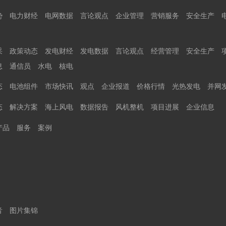
势
电力财经
电网数据
言论观点
企业管理
营销服务
安全生产
采
政策动态
发电财经
发电数据
言论观点
经营管理
安全生产
息
通信员
水电
核电
态
电池组件
市场快讯
观点
企业报道
价格行情
光热发电
并网
态
解决方案
海上风电
数据报告
风机整机
项目进展
企业信息
产品
服务
案例
音
图片集锦