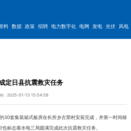
资料
数据
政策
招聘
电力数字化
电网
发电
光伏
风电
成定日县抗震救灾任务
2025-01-13 15:54:58
间：
的30套集装箱式板房在长所乡古荣村安装完成，并第一时间移
时也标志着水电三局圆满完成此次抗震救灾任务。