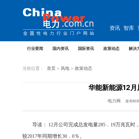
资讯
智库
教培
农电
行业要闻
国内资讯
国际资讯
政策动态
解决
当前位置：
首页
>
风电
>
政策动态
华能新能源12月
电力网
发布时
导读： 12月公司完成总发电量285．19万兆瓦时
较2017年同期增长30．0％。