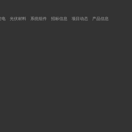
发电
光伏材料
系统组件
招标信息
项目动态
产品信息