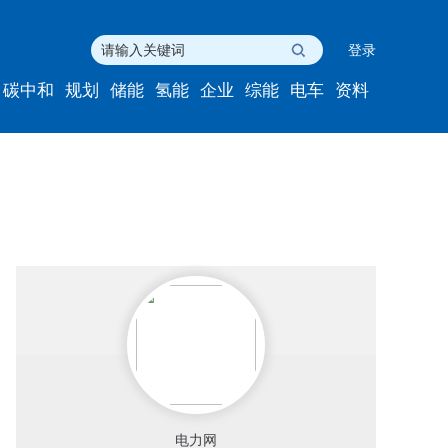
登录
碳中和
规划
储能
氢能
企业
综能
电车
资料
电力网