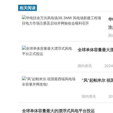
相关阅读
华
注
国
全球单体容量最大
国内资讯
2024
“风”起帕米尔 
国内资讯
20
全球单体容量最大的漂浮式风电平台投运