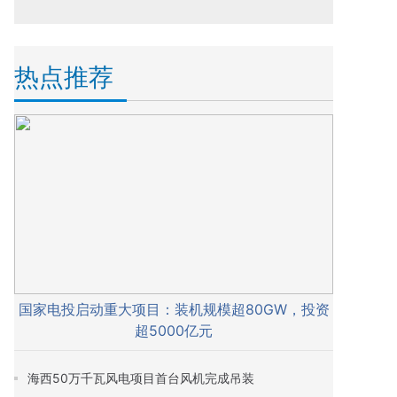
热点推荐
国家电投启动重大项目：装机规模超80GW，投资
超5000亿元
海西50万千瓦风电项目首台风机完成吊装