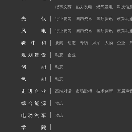
纪事文苑
热力发电
燃气发电
科技信
光伏
行业要闻
国内资讯
国际资讯
政策动
风电
行业要闻
国内资讯
国际资讯
政策动
碳中和
要闻
动态
专访
风采
人物
企业
规划建设
动态
企业
储能
动态
氢能
动态
走进企业
高端对话
市场脉搏
技术创新
基层声
综合能源
动态
电动汽车
动态
学院