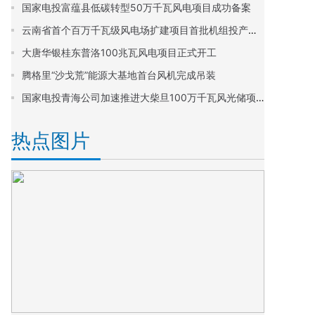
国家电投富蕴县低碳转型50万千瓦风电项目成功备案
云南省首个百万千瓦级风电场扩建项目首批机组投产发电
大唐华银桂东普洛100兆瓦风电项目正式开工
腾格里“沙戈荒”能源大基地首台风机完成吊装
国家电投青海公司加速推进大柴旦100万千瓦风光储项目建设
热点图片