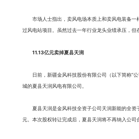
市场人士指出，卖风电场本质上和卖风电装备一样
过风电站项目。虽然过去一年行业龙头业绩承压，但
11.13亿元卖掉夏县天润
日前，新疆金风科技股份有限公司（以下简称“公司”或
城的夏县天润风电有限公司。
夏县天润是金风科技全资子公司天润新能的全资子公司，2
元。本次股权转让完成后，夏县天润将不再纳入公司