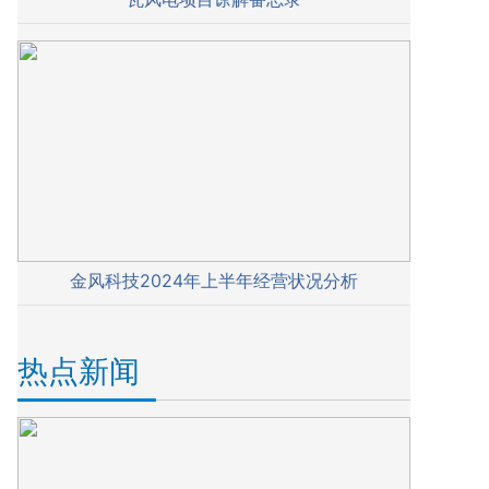
金风科技2024年上半年经营状况分析
热点新闻