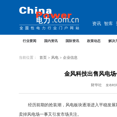
资讯
智库
综能
电车
行业要闻
国内资讯
国际资讯
政策动态
解决
当前位置：
首页
>
风电
>
企业信息
金风科技出售风电场
财华社
发布时
经历前期的抢装潮，风电板块逐渐进入平稳发展期，不过
卖掉风电场一事又引发市场关注。