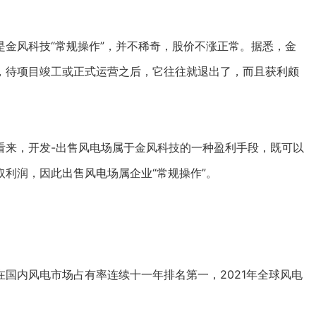
风科技“常规操作”，并不稀奇，股价不涨正常。据悉，金
，待项目竣工或正式运营之后，它往往就退出了，而且获利颇
来，开发-出售风电场属于金风科技的一种盈利手段，既可以
利润，因此出售风电场属企业“常规操作”。
内风电市场占有率连续十一年排名第一，2021年全球风电