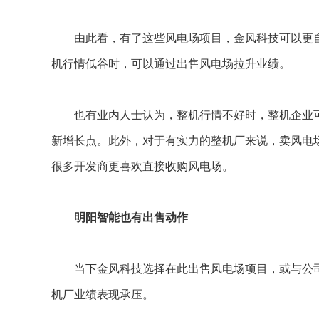
由此看，有了这些风电场项目，金风科技可以更自
机行情低谷时，可以通过出售风电场拉升业绩。
也有业内人士认为，整机行情不好时，整机企业可
新增长点。此外，对于有实力的整机厂来说，卖风电
很多开发商更喜欢直接收购风电场。
明阳智能也有出售动作
当下金风科技选择在此出售风电场项目，或与公司
机厂业绩表现承压。