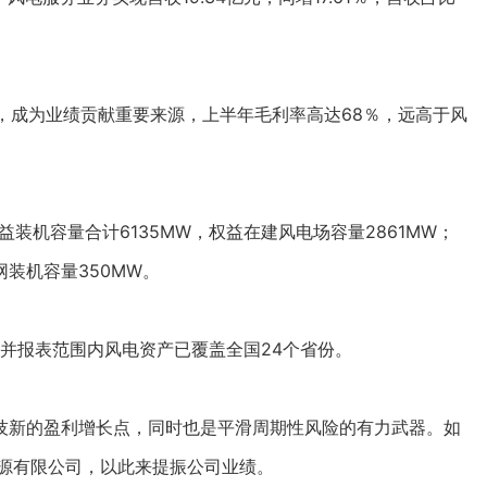
，成为业绩贡献重要来源，上半年毛利率高达68％，远高于风
装机容量合计6135MW，权益在建风电场容量2861MW；
网装机容量350MW。
并报表范围内风电资产已覆盖全国24个省份。
新的盈利增长点，同时也是平滑周期性风险的有力武器。如
新能源有限公司，以此来提振公司业绩。