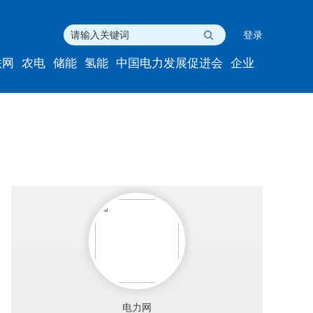
登录
联网
农电
储能
氢能
中国电力发展促进会
企业
电力网