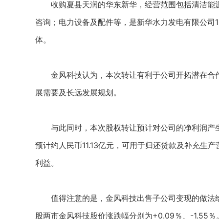
收购夏县天润的华东新华，经营范围包括清洁能源
咨询；电力设备及配件等，是新华水力发电有限公司1
体。
金风科技认为，本次转让有利于公司开拓潜在合作
展需要及长远发展规划。
与此同时，本次股权转让预计对公司的净利润产生
预计约人民币11.13亿元，可用于归还贷款及补充
利益。
值得注意的是，金风科技出售子公司变现的做法给二
股两市金风科技股价涨跌幅分别为+0.09％、-1.55％