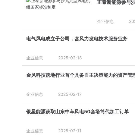
正泰新能源参与
企业信息
20
电气风电成立子公司，含风力发电技术服务业务
企业信息
2025-02-18
金风科技落地行业首个具备自主决策能力的资产管
企业信息
2025-02-17
银星能源获取山东中车风电50套塔筒代加工订单
企业信息
2025-02-11