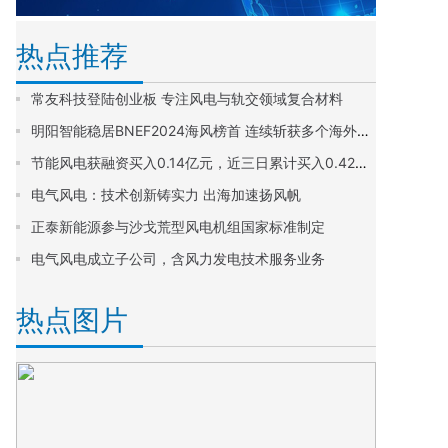
热点推荐
常友科技登陆创业板 专注风电与轨交领域复合材料
明阳智能稳居BNEF2024海风榜首 连续斩获多个海外风电订单
节能风电获融资买入0.14亿元，近三日累计买入0.42亿元
电气风电：技术创新铸实力 出海加速扬风帆
正泰新能源参与沙戈荒型风电机组国家标准制定
电气风电成立子公司，含风力发电技术服务业务
热点图片