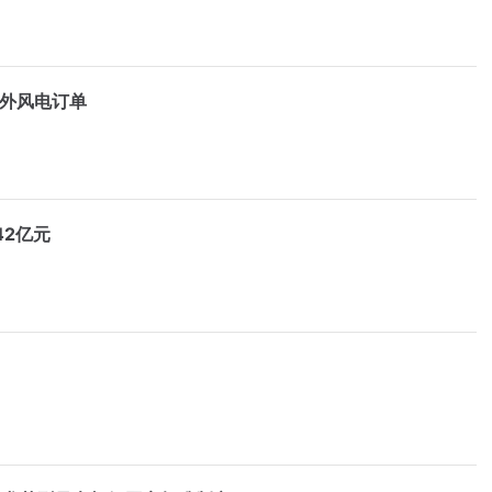
海外风电订单
42亿元