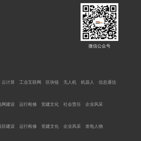
微信公众号
云计算
工业互联网
区块链
无人机
机器人
信息通信
电网建设
运行检修
党建文化
社会责任
企业风采
项目建设
运行检修
党建文化
企业风采
发电人物