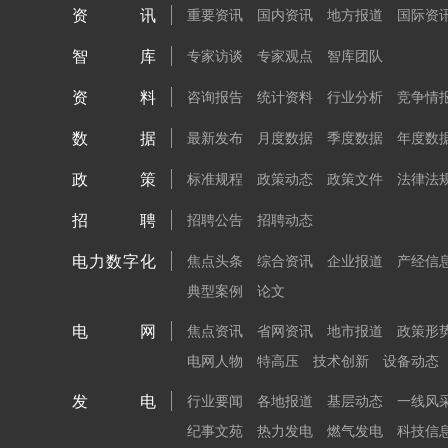
资讯
重要资讯
国内资讯
地方报道
国际资
智库
专家访谈
专家观点
智库团队
资料
咨询报告
统计资料
行业分析
竞争情
数据
最新发布
月度数据
季度数据
年度数
政策
标准规程
政策动态
政策文件
法律法
招聘
招聘公告
招聘动态
电力数字化
焦点头条
综合资讯
企业报道
产经信
典型案例
论文
电网
焦点资讯
省网资讯
地市报道
政策形
电网人物
特高压
技术创新
设备动态
发电
行业要闻
各地报道
基层动态
一线风
纪事文苑
热力发电
燃气发电
科技信