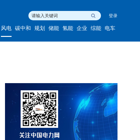
登录
风电
碳中和
规划
储能
氢能
企业
综能
电车