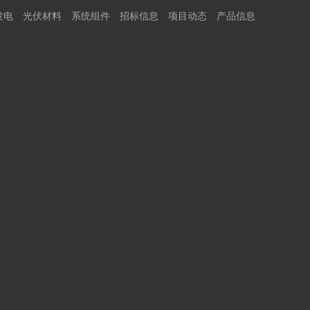
发电
光伏材料
系统组件
招标信息
项目动态
产品信息