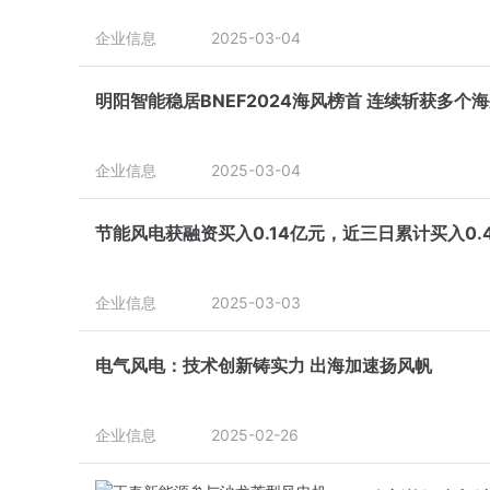
企业信息
2025-03-04
明阳智能稳居BNEF2024海风榜首 连续斩获多个
企业信息
2025-03-04
节能风电获融资买入0.14亿元，近三日累计买入0.
企业信息
2025-03-03
电气风电：技术创新铸实力 出海加速扬风帆
企业信息
2025-02-26