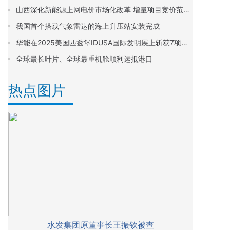
山西深化新能源上网电价市场化改革 增量项目竞价范围定为0.199~0.332元/千瓦时
我国首个搭载气象雷达的海上升压站安装完成
华能在2025美国匹兹堡IDUSA国际发明展上斩获7项金奖
全球最长叶片、全球最重机舱顺利运抵港口
热点图片
水发集团原董事长王振钦被查