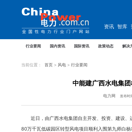
资讯
智库
教培
农电
行业要闻
国内资讯
国际资讯
政策动态
解决
当前位置：
首页
>
风电
>
行业要闻
中能建广西水电集团
电力网
发布时
近日，由广西水电集团自主开发、投资、建设、运营
80万千瓦低碳园区转型风电项目顺利入围第九师白杨