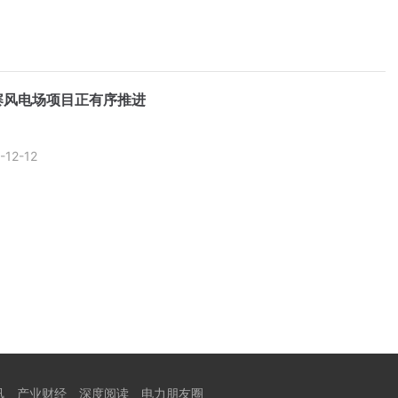
寨风电场项目正有序推进
-12-12
讯
产业财经
深度阅读
电力朋友圈