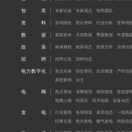
智库
专家访谈
专家观点
智库团队
资料
咨询报告
统计资料
行业分析
竞争情
数据
最新发布
月度数据
季度数据
年度数
政策
标准规程
政策动态
政策文件
法律法
招聘
招聘公告
招聘动态
电力数字化
焦点头条
综合资讯
企业报道
产经信
典型案例
论文
电网
焦点资讯
省网资讯
地市报道
政策形
电网人物
特高压
技术创新
设备动态
发电
行业要闻
各地报道
基层动态
一线风
纪事文苑
热力发电
燃气发电
科技信