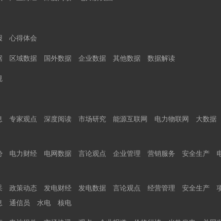
报
心得体会
据
区域数据
国外数据
企业数据
其他数据
数据解读
规
息
专家观点
深度阅读
市场研究
能源互联网
电力物联网
大数据
势
电力财经
电网数据
言论观点
企业管理
营销服务
安全生产
采
政策动态
发电财经
发电数据
言论观点
经营管理
安全生产
息
通信员
水电
核电