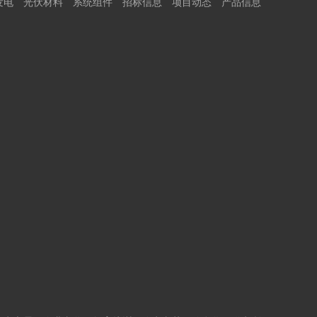
发电
光伏材料
系统组件
招标信息
项目动态
产品信息