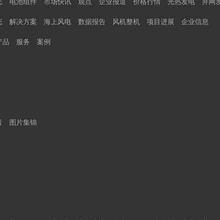
态
电池组件
市场快讯
观点
企业报道
价格行情
光热发电
并网
态
解决方案
海上风电
数据报告
风机整机
项目进展
企业信息
产品
服务
案例
音
图片集锦