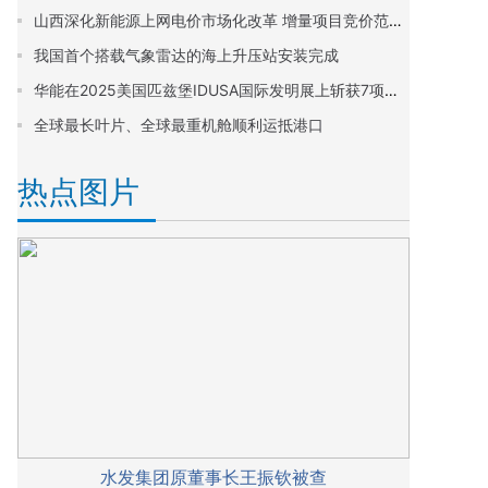
山西深化新能源上网电价市场化改革 增量项目竞价范围定为0.199~0.332元/千瓦时
我国首个搭载气象雷达的海上升压站安装完成
华能在2025美国匹兹堡IDUSA国际发明展上斩获7项金奖
全球最长叶片、全球最重机舱顺利运抵港口
热点图片
水发集团原董事长王振钦被查