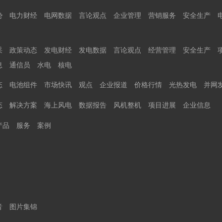
势
电力财经
电网数据
言论观点
企业管理
营销服务
安全生产
采
政策动态
发电财经
发电数据
言论观点
经营管理
安全生产
息
通信员
水电
核电
态
电池组件
市场快讯
观点
企业报道
价格行情
光热发电
并网
态
解决方案
海上风电
数据报告
风机整机
项目进展
企业信息
产品
服务
案例
音
图片集锦