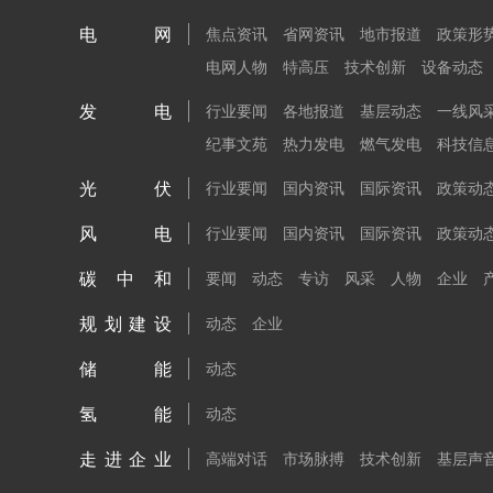
电网
焦点资讯
省网资讯
地市报道
政策形
电网人物
特高压
技术创新
设备动态
发电
行业要闻
各地报道
基层动态
一线风
纪事文苑
热力发电
燃气发电
科技信
光伏
行业要闻
国内资讯
国际资讯
政策动
风电
行业要闻
国内资讯
国际资讯
政策动
碳中和
要闻
动态
专访
风采
人物
企业
规划建设
动态
企业
储能
动态
氢能
动态
走进企业
高端对话
市场脉搏
技术创新
基层声