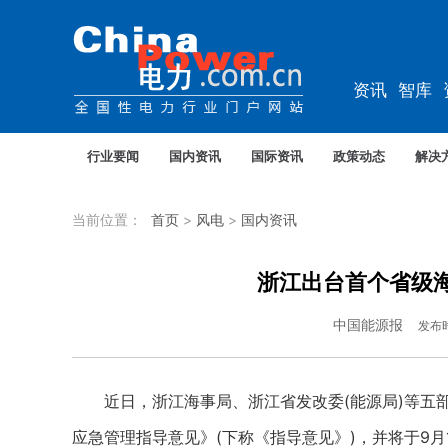
资讯
智库
教培
农电
行业要闻
国内资讯
国际资讯
政策动态
解决
当前位置：
首页
>
风电
>
国内资讯
浙江出台首个省级
中国能源报
发布
近日，浙江海事局、浙江省发改委(能源局)等五部
应急管理指导意见》(下称《指导意见》)，并将于9月