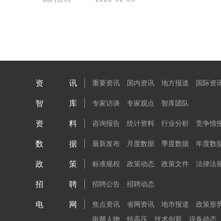
资讯
重要资讯
国内资讯
地方报道
国际资
智库
专家访谈
专家观点
智库团队
资料
咨询报告
统计资料
行业分析
竞争情
数据
最新发布
月度数据
季度数据
年度数
政策
标准规程
政策动态
政策文件
法律法
招聘
招聘公告
招聘动态
电网
焦点资讯
省网资讯
地市报道
政策形
电网人物
特高压
技术创新
设备动态