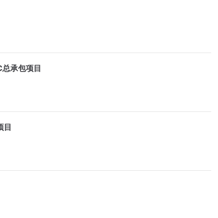
C总承包项目
项目