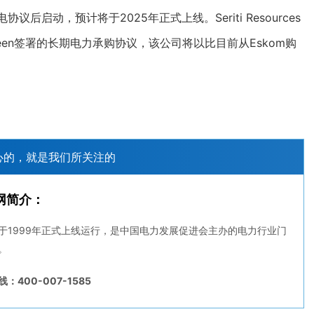
签署购电协议后启动，预计将于2025年正式上线。Seriti Resources
Green签署的长期电力承购协议，该公司将以比目前从Eskom购
心的，就是我们所关注的
网简介：
于1999年正式上线运行，是中国电力发展促进会主办的电力行业门
。
：400-007-1585