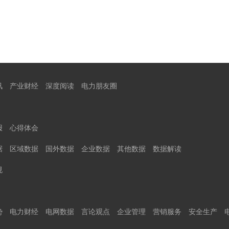
讯
产业财经
深度阅读
电力朋友圈
报
心得体会
据
区域数据
国外数据
企业数据
其他数据
数据解读
规
势
电力财经
电网数据
言论观点
企业管理
营销服务
安全生产