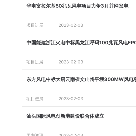
华电富拉尔基50兆瓦风电项目力争3月并网发电
项目进展
2023-02-03
中国能建浙江火电中标黑龙江呼玛100兆瓦风电EP
项目进展
2023-02-03
东方风电中标大唐云南省文山州平坝300MW风电
项目进展
2023-02-03
汕头国际风电创新港建设联合体成立
国内资讯
2023-02-03