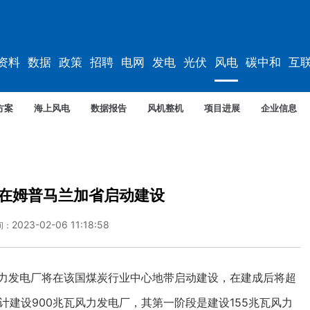
资料
数据
政策
招聘
电网
发电
光伏
风电
碳中和
互
资料
规划
方案
海上风电
数据报告
风机整机
项目进展
企业信息
在姆普马兰加省启动建设
2023-02-06 11:18:58
间：
力发电厂将在该国煤炭行业中心地带启动建设，在建成后将超
划累计建设900兆瓦风力发电厂，其第一阶段是建设155兆瓦风力