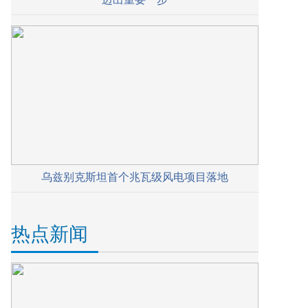
乌兹别克斯坦首个兆瓦级风电项目落地
热点新闻