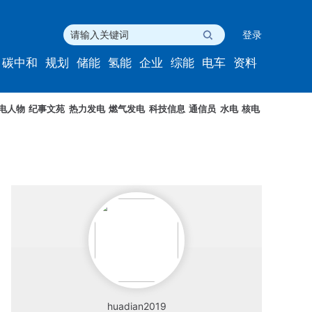
登录
碳中和
规划
储能
氢能
企业
综能
电车
资料
电人物
纪事文苑
热力发电
燃气发电
科技信息
通信员
水电
核电
huadian2019