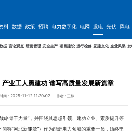
资料
数据
政策
招聘
电力数字化
电网
发电
光伏
风电
数据
言论观点
经营管理
安全生产
项目建设
运行检修
党建文化
企业风采
发
 产业工人勇建功 谱写高质量发展新篇章
2025-11-12 11:20:02
时间：
作者：王静
战略骨干力量”，并围绕其思想引领、建功立业、素质提升等
简称“河北新能源”）作为能源电力领域的重要一员，始终坚