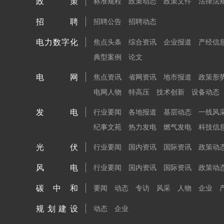
政策
标准规程
政策动态
政策文件
法律法
招聘
招聘公告
招聘动态
电力数字化
焦点头条
综合资讯
企业报道
产经信
典型案例
论文
电网
焦点资讯
省网资讯
地市报道
政策形
电网人物
特高压
技术创新
设备动态
发电
行业要闻
各地报道
基层动态
一线风
纪事文苑
热力发电
燃气发电
科技信
光伏
行业要闻
国内资讯
国际资讯
政策动
风电
行业要闻
国内资讯
国际资讯
政策动
碳中和
要闻
动态
专访
风采
人物
企业
规划建设
动态
企业