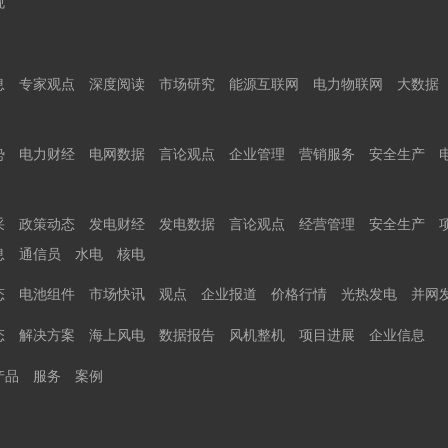
规
息
专家观点
深度阅读
市场研究
能源互联网
电力物联网
大数据
势
电力财经
电网数据
言论观点
企业管理
营销服务
安全生产
采
政策动态
发电财经
发电数据
言论观点
经营管理
安全生产
息
通信员
水电
核电
态
电池组件
市场快讯
观点
企业报道
价格行情
光热发电
并网
态
解决方案
海上风电
数据报告
风机整机
项目进展
企业信息
产品
服务
案例