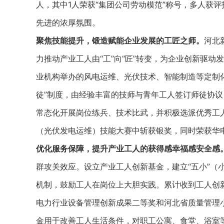
人，其中1人荣获“集团公司劳动模范”称号，多人获
先进的浓厚氛围。
聚焦技能提升，锻造赋能企业发展的工匠之师
。
河北
力推动产业工人由“工”向“匠”转变，为企业创新驱
业机构举办的风电运维、光伏技术、智能制造等定制化
徒”制度，由经验丰富的技师与青年工人签订师徒协议
常态化开展岗位练兵、技术比武，并积极选派优秀工
（光伏发电运维）技能大赛中斩获银奖，同时荣获华电
优化服务保障，提升产业工人的获得感幸福感安全感
群攻关效应。设立产业工人创新基金，建立“五小”（
机制，鼓励工人在岗位上大胆实践。累计收到工人创新
电力行业设备管理创新成果二等奖和河北省质量管理小
金用于改善工人生活条件，对职工公寓、食堂、浴室等