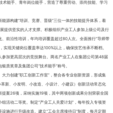
评技术能手、青年岗位能手，营造了尊重劳动、崇尚技能、学习
新能源构建“培训、竞赛、晋级”三位一体的技能提升体系，着
动发展提供坚实的人才支撑。积极组织产业工人参加上级公司及行
、前沿性培训，年均培训覆盖超过80人次。全面推行“导师带
，实现关键岗位覆盖率达100%以上，确保技艺传承不断档。
人参加更高层次的竞技舞台。两名产业工人在集团公司第48届
银质奖章及集团公司“技术能手”称号。
。
大力创建“职工创新工作室”，整合各专业创新资源，形成集
小革新、小发明、小改造、小设计、小建议）创新活动常态化
提案26项，采纳实施19项，其中两项创新成果分别荣获全国
组活动二等奖。制定“产业工人关爱计划”，每年投入专项资
设施进行升级改造。建立“工会主席接待日”制度，每月定期