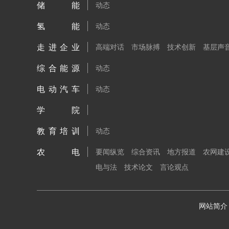
储能
动态
氢能
动态
走进企业
高端对话
市场脉搏
技术创新
基层声
综合能源
动态
电动汽车
动态
学院
教育培训
动态
农电
要闻纵览
综合资讯
地方报道
农网建
电与法
技术论文
言论观点
网站简介