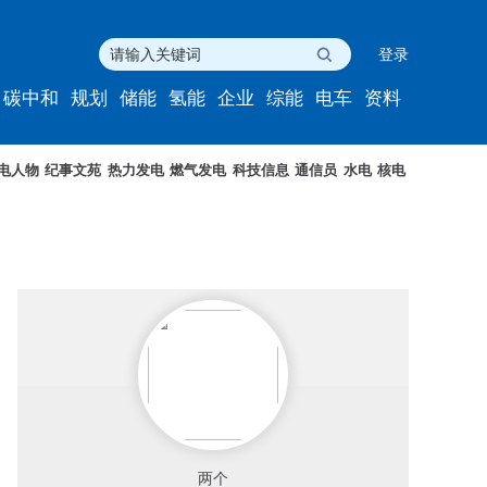
登录
碳中和
规划
储能
氢能
企业
综能
电车
资料
电人物
纪事文苑
热力发电
燃气发电
科技信息
通信员
水电
核电
两个