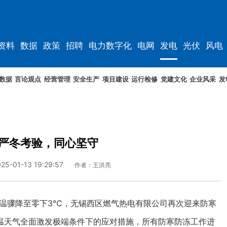
资料
数据
政策
招聘
电力数字化
电网
发电
光伏
风电
数据
言论观点
经营管理
安全生产
项目建设
运行检修
党建文化
企业风采
发
严冬考验，同心坚守
25-01-13 19:29:57
作者：王洪亮
气温骤降至零下3℃，无锡西区燃气热电有限公司再次迎来防寒
温天气全面激发极端条件下的应对措施，所有防寒防冻工作进