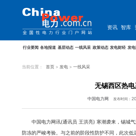
资讯
智库
教培
农电
行业要闻
各地报道
基层动态
一线风采
政策动态
发电财经
发电
当前位置：
首页
>
发电
>
一线风采
无锡西区热电
中国电力网
20
发布时间：
中国电力网讯(通讯员 王洪亮) 寒潮袭来，锡城
防冻的严峻考验。与之前的阶段性防护不同，此次低