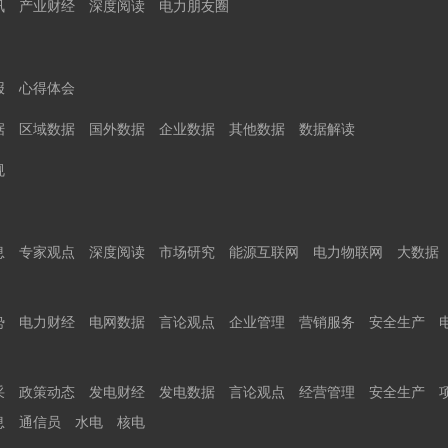
讯
产业财经
深度阅读
电力朋友圈
报
心得体会
据
区域数据
国外数据
企业数据
其他数据
数据解读
规
息
专家观点
深度阅读
市场研究
能源互联网
电力物联网
大数据
势
电力财经
电网数据
言论观点
企业管理
营销服务
安全生产
采
政策动态
发电财经
发电数据
言论观点
经营管理
安全生产
息
通信员
水电
核电