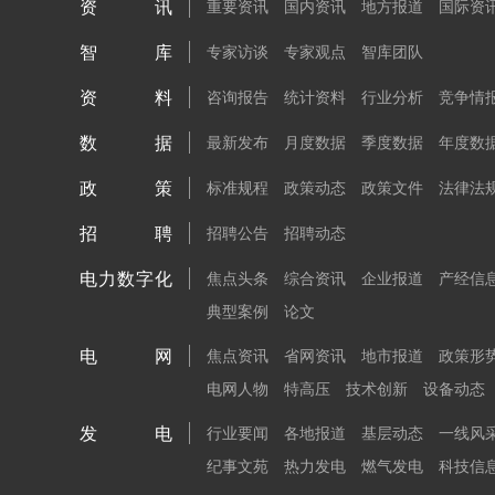
资讯
重要资讯
国内资讯
地方报道
国际资
智库
专家访谈
专家观点
智库团队
资料
咨询报告
统计资料
行业分析
竞争情
数据
最新发布
月度数据
季度数据
年度数
政策
标准规程
政策动态
政策文件
法律法
招聘
招聘公告
招聘动态
电力数字化
焦点头条
综合资讯
企业报道
产经信
典型案例
论文
电网
焦点资讯
省网资讯
地市报道
政策形
电网人物
特高压
技术创新
设备动态
发电
行业要闻
各地报道
基层动态
一线风
纪事文苑
热力发电
燃气发电
科技信