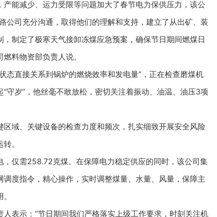
产能减少、运力受限等问题加大了春节电力保供压力，该公
铁路公司充分沟通，取得他们的理解和支持，建立了从出矿、装
制，制定了极寒天气接卸冻煤应急预案，确保节日期间燃煤日
公司燃料物资部负责人说。
态直接关系到锅炉的燃烧效率和发电量”，正在检查磨煤机
“守岁”，他丝毫不敢放松，密切关注着振动、油温、油压3项
区域、关键设备的检查力度和频次，扎实细致开展安全风险
运转。
仅需258.72克煤。在保障电力稳定供应的同时，该公司集
网调度指令，精心操作，实时调整煤量、水量、风量，保障主
用。
人表示：“节日期间我们严格落实上级工作要求，时刻关注机