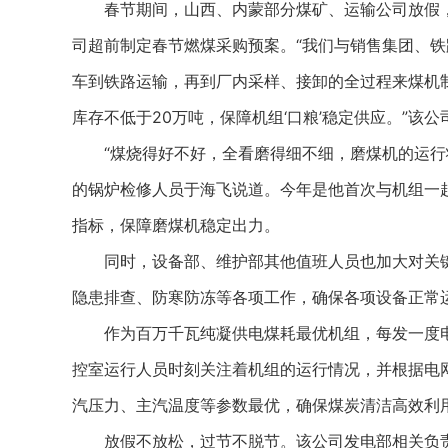
春节期间，山西、内蒙部分煤矿、运输公司放假，
司超前制定春节燃煤采购预案。“我们与销售集团、
车到铁路运输，再到厂内采样、接卸的全过程来煤机
库存不低于20万吨，保障机组‘口粮’稳定供应。”该
“煤烧得好不好，全看磨得细不细，磨煤机的运行状
的锅炉检修人员于海飞说道。今年是他首次与机组一起
指标，保障磨煤机稳定出力。
同时，设备部、维护部其他值班人员也加大对关键
隐患排查、防寒防冻等各项工作，确保各项设备正常
作为百万千瓦纯凝供电煤耗最优机组，每发一度电，
控室运行人员时刻关注着机组的运行情况，并根据电
汽压力、主汽温度等参数最优，确保煤炭清洁高效利
放假不放松，过节不脱节。该公司发电部相关负责