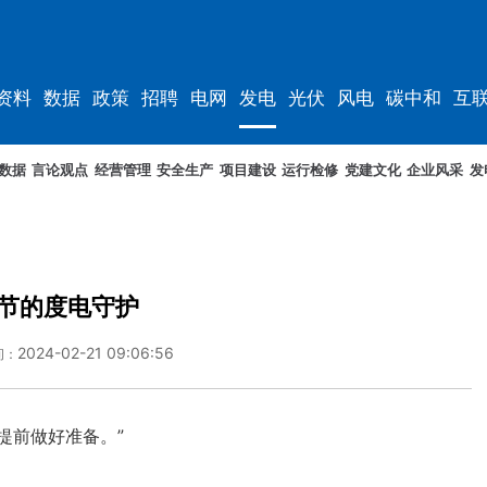
资料
数据
政策
招聘
电网
发电
光伏
风电
碳中和
互
资料
规划
数据
言论观点
经营管理
安全生产
项目建设
运行检修
党建文化
企业风采
发
节的度电守护
2024-02-21 09:06:56
间：
提前做好准备。”