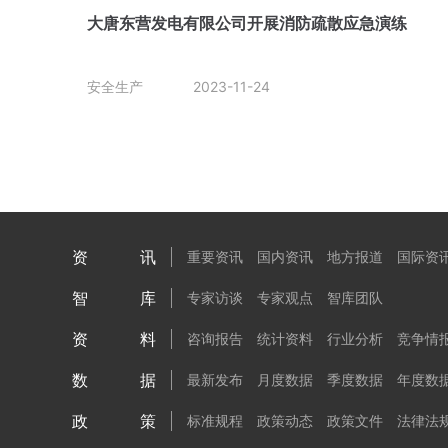
大唐东营发电有限公司开展消防疏散应急演练
安全生产
2023-11-24
资讯
重要资讯
国内资讯
地方报道
国际资
智库
专家访谈
专家观点
智库团队
资料
咨询报告
统计资料
行业分析
竞争情
数据
最新发布
月度数据
季度数据
年度数
政策
标准规程
政策动态
政策文件
法律法