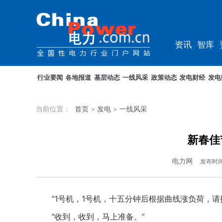
资讯
智库
综能
电车
行业要闻
各地报道
基层动态
一线风采
政策动态
发电财经
发电
当前位置：
首页
>
发电
>
一线风采
新春佳
电力网
发布时
“1号机，1号机，十五分钟后根据曲线涨负荷，请
“收到，收到，马上准备。”