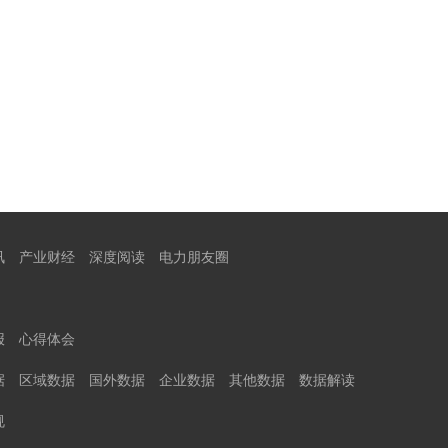
讯
产业财经
深度阅读
电力朋友圈
报
心得体会
据
区域数据
国外数据
企业数据
其他数据
数据解读
规