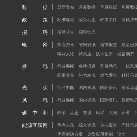
数据
最新发布
月度数据
季度数据
年度数
政策
标准规程
政策动态
政策文件
法律法
招聘
招聘公告
招聘动态
电网
焦点资讯
省网资讯
地市报道
政策形
电网人物
特高压
技术创新
设备动态
发电
行业要闻
各地报道
基层动态
一线风
纪事文苑
热力发电
燃气发电
科技信
光伏
行业要闻
国内资讯
国际资讯
政策动
风电
行业要闻
国内资讯
国际资讯
政策动
碳中和
政策
动态
专访
风采
人物
企业
能源互联网
焦点头条
综合资讯
企业报道
产经信
优秀解决方案
典型应用案例
论文