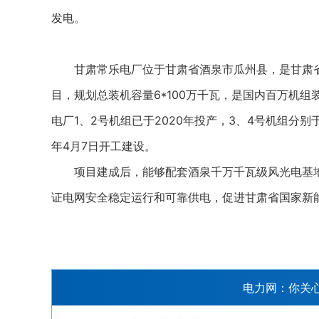
发电。
甘肃常乐电厂位于甘肃省酒泉市瓜州县，是甘肃省“
目，规划总装机容量6*100万千瓦，是国内百万机组
电厂1、2号机组已于2020年投产，3、4号机组分别于
年4月7日开工建设。
项目建成后，能够配套酒泉千万千瓦级风光电基地
证电网安全稳定运行和可靠供电，促进甘肃省国家新能
电力网：你关