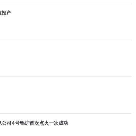
组投产
4
电公司4号锅炉首次点火一次成功