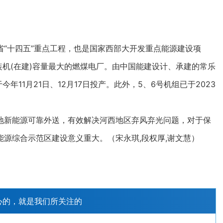
十四五”重点工程，也是国家西部大开发重点能源建设项
装机(在建)容量最大的燃煤电厂。由中国能建设计、承建的常乐
今年11月21日、12月17日投产。此外，5、6号机组已于2023
新能源可靠外送，有效解决河西地区弃风弃光问题，对于保
源综合示范区建设意义重大。（宋永琪,段权厚,谢文慧）
心的，就是我们所关注的