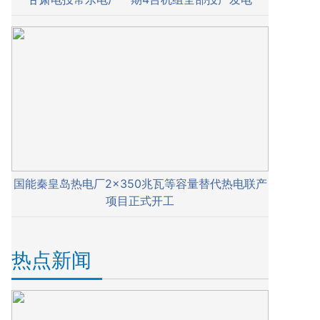
国能秦皇岛热电厂2×350兆瓦等容量替代热电联产
项目正式开工
热点新闻