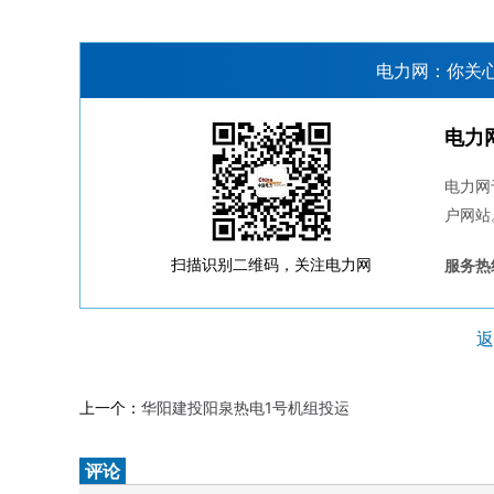
电力网：你关
电力
电力网
户网站
扫描识别二维码，关注电力网
服务热线
返
上一个：
华阳建投阳泉热电1号机组投运
评论