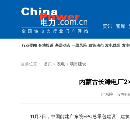
资讯
智库
综能
电车
行业要闻
各地报道
基层动态
一线风采
政策动态
发电财经
发电
当前位置：
首页
>
发电
>
项目建设
内蒙古长滩电厂2
广东院
发布时
11月7日，中国能建广东院EPC总承包建设、建筑