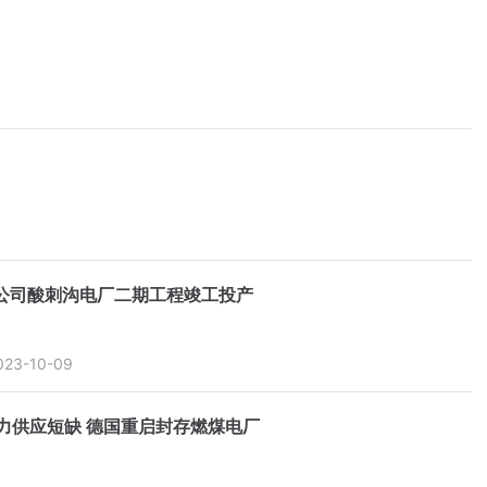
公司酸刺沟电厂二期工程竣工投产
023-10-09
力供应短缺 德国重启封存燃煤电厂