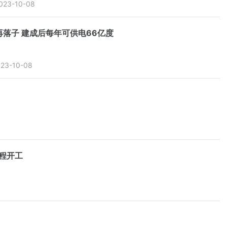
023-10-08
落子 建成后每年可供电66亿度
23-10-08
程开工