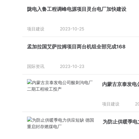
陇电入鲁工程调峰电源项目灵台电厂加快建设
项目建设
2023-10-25
孟加拉国艾萨拉姆项目两台机组全部完成168
国际资讯
2023-10-23
内蒙古京泰发电
项目建设
2
为防止供暖季电