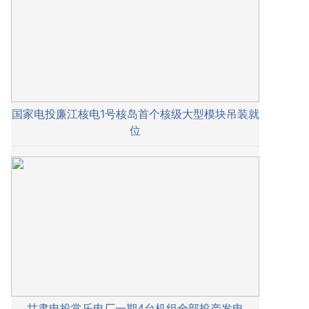
国家电投廉江核电1号核岛首个核级大型模块吊装就
位
甘肃电投常乐电厂一期4台机组全部投产发电