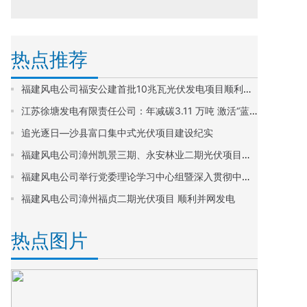
热点推荐
福建风电公司福安公建首批10兆瓦光伏发电项目顺利并网发电
江苏徐塘发电有限责任公司：年减碳3.11 万吨 激活“蓝色经济”
追光逐日—沙县富口集中式光伏项目建设纪实
福建风电公司漳州凯景三期、永安林业二期光伏项目成功并网
福建风电公司举行党委理论学习中心组暨深入贯彻中央八项规定精神学习教育读书班
福建风电公司漳州福贞二期光伏项目 顺利并网发电
热点图片