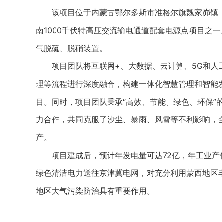
该项目位于内蒙古鄂尔多斯市准格尔旗魏家峁镇，
南1000千伏特高压交流输电通道配套电源点项目之
气脱硫、脱硝装置。
项目团队将互联网+、大数据、云计算、5G和人工
理等流程进行深度融合，构建一体化智慧管理和智能
目。同时，项目团队秉承“高效、节能、绿色、环保”
力合作，共同克服了沙尘、暴雨、风雪等不利影响，
产。
项目建成后，预计年发电量可达72亿，年工业产值
绿色清洁电力送往京津冀电网，对充分利用蒙西地区
地区大气污染防治具有重要作用。