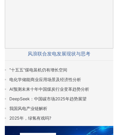
风浪联合发电发展现状与思考
“十五五”煤电装机仍有增长空间
电化学储能商业应用场景及经济性分析
AI预测未来十年中国煤炭行业变革趋势分析
DeepSeek：中国碳市场2025年趋势展望
我国风电产业链解析
2025年，绿氢有戏吗?