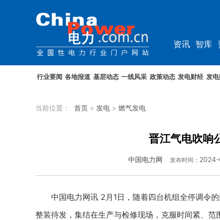
资讯
智库
综能
电车
行业要闻
各地报道
基层动态
一线风采
政策动态
发电财经
发电
当前位置：
首页
>
发电
>
燃气发电
晋江气电吹响公
中国电力网
2024-
发布时间：
中国电力网讯 2月1日，随着四台机组全停调令的
整装待发，集结在生产与检修现场，克服时间紧、范