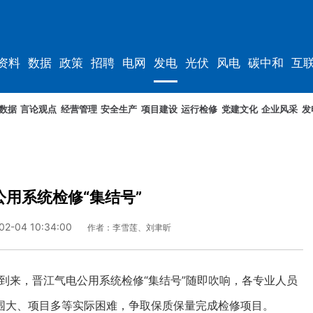
资料
数据
政策
招聘
电网
发电
光伏
风电
碳中和
互
资料
规划
数据
言论观点
经营管理
安全生产
项目建设
运行检修
党建文化
企业风采
发
用系统检修“集结号”
02-04 10:34:00
作者：李雪莲、刘聿昕
到来，晋江气电公用系统检修“集结号”随即吹响，各专业人员
围大、项目多等实际困难，争取保质保量完成检修项目。