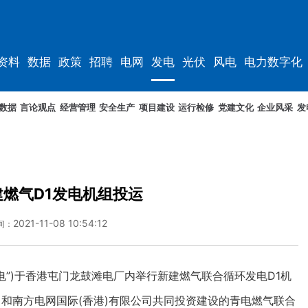
资料
数据
政策
招聘
电网
发电
光伏
风电
电力数字化
电车
资料
规划
数据
言论观点
经营管理
安全生产
项目建设
运行检修
党建文化
企业风采
发
燃气D1发电机组投运
2021-11-08 10:54:12
间：
电”)于香港屯门龙鼓滩电厂内举行新建燃气联合循环发电D1机
和南方电网国际(香港)有限公司共同投资建设的青电燃气联合