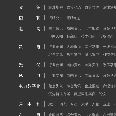
政策
标准规程
政策动态
政策文件
法律法
招聘
招聘公告
招聘动态
电网
焦点资讯
省网资讯
地市报道
政策形
电网人物
特高压
技术创新
设备动态
发电
行业要闻
各地报道
基层动态
一线风
纪事文苑
热力发电
燃气发电
科技信
光伏
行业要闻
国内资讯
国际资讯
政策动
风电
行业要闻
国内资讯
国际资讯
政策动
电力数字化
焦点头条
综合资讯
企业报道
产经信
优秀解决方案
典型应用案例
论文
碳中和
政策
动态
专访
风采
人物
企业
农电
要闻纵览
综合资讯
地方报道
农网建