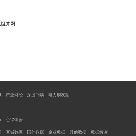
机组并网
讯
产业财经
深度阅读
电力朋友圈
报
心得体会
据
区域数据
国外数据
企业数据
其他数据
数据解读