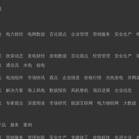
规
势
电力财经
电网数据
言论观点
企业管理
营销服务
安全生产
采
政策动态
发电财经
发电数据
言论观点
经营管理
安全生产
息
通信员
水电
核电
态
电池组件
市场快讯
观点
企业报道
价格行情
光热发电
并网
态
解决方案
海上风电
数据报告
风机整机
项目进展
企业信息
息
专家观点
深度阅读
市场研究
能源互联网
电力物联网
大数据
产品
服务
案例
设
营销服务
管理创新
安全生产
党建政工
农电科技
先进企业