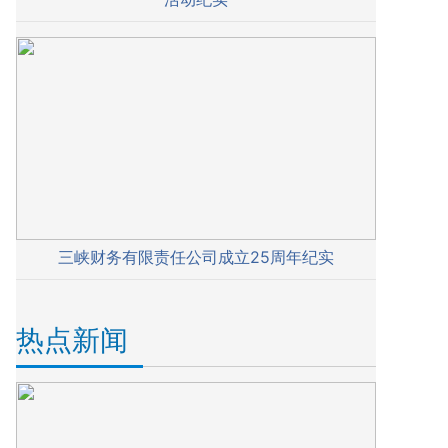
三峡财务有限责任公司成立25周年纪实
热点新闻