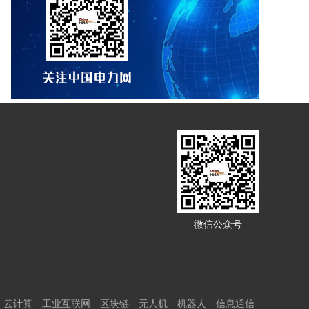
微信公众号
云计算
工业互联网
区块链
无人机
机器人
信息通信