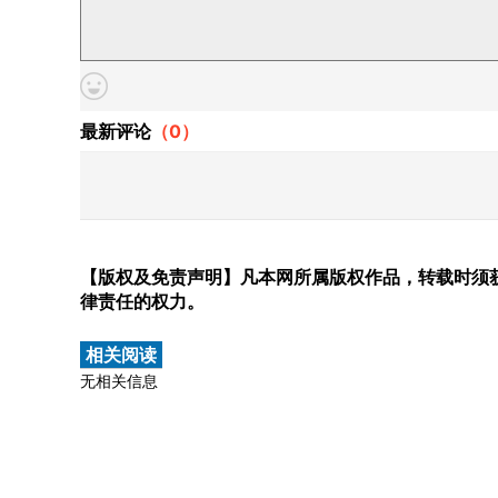
最新评论
（
0
）
【版权及免责声明】凡本网所属版权作品，转载时须获
律责任的权力。
相关阅读
无相关信息