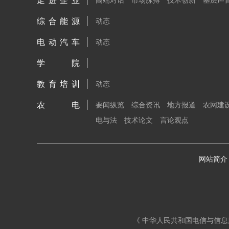
走进企业
综合能源
动态
电动汽车
动态
学院
教育培训
动态
农电
要闻纵览
综合资讯
地方报道
农网建
电与法
技术论文
言论观点
网站简介
《 中华人民共和国电信与信息