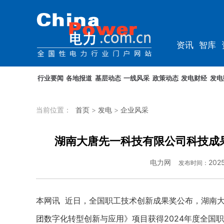
资讯
智库
教培
农电
行业要闻
各地报道
基层动态
一线风采
政策动态
发电财经
发电
当前位置：
首页
>
发电
>
企业风采
湖南大唐先一科技有限公司科技成果
电力网
2025
发布时间：
本网讯 近日，全国职工技术创新成果奖公布，湖南
团数字化转型创新与应用》项目获得2024年度全国职