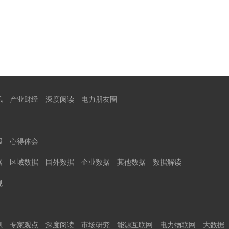
讯
产业财经
深度阅读
电力朋友圈
报
心得体会
据
区域数据
国外数据
企业数据
其他数据
数据解读
规
息
专家观点
深度阅读
市场研究
能源互联网
电力物联网
大数据