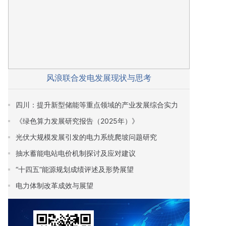
风浪联合发电发展现状与思考
四川：提升新型储能等重点领域的产业发展综合实力
《绿色算力发展研究报告（2025年）》
光伏大规模发展引发的电力系统爬坡问题研究
抽水蓄能电站电价机制探讨及应对建议
“十四五”能源规划成绩评述及形势展望
电力体制改革成效与展望