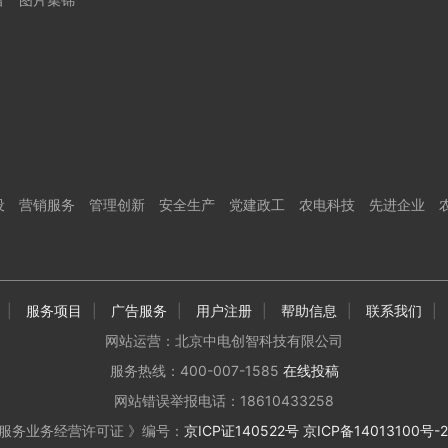
设
营销服务
管理创新
安全生产
党建政工
农电科技
先进企业
|
服务项目
|
广告服务
|
用户注册
|
帮助信息
|
联系我们
|
网站运营：北京中电创智科技有限公司
服务热线：400-007-1585
在线投稿
网站错误举报电话：18610433258
服务业务经营许可证 》编号：
京ICP证140522号
京ICP备14013100号-2