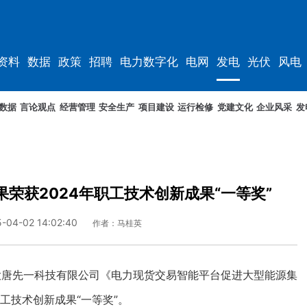
资料
数据
政策
招聘
电力数字化
电网
发电
光伏
风电
数据
言论观点
经营管理
安全生产
项目建设
运行检修
党建文化
企业风采
发
荣获2024年职工技术创新成果“一等奖”
-04-02 14:02:40
作者：马桂英
大唐先一科技有限公司《电力现货交易智能平台促进大型能源集
工技术创新成果“一等奖”。