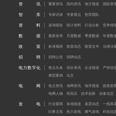
资讯
重要资讯
国内资讯
地方报道
国际资
智库
专家访谈
专家观点
智库团队
资料
咨询报告
统计资料
行业分析
竞争情
数据
最新发布
月度数据
季度数据
年度数
政策
标准规程
政策动态
政策文件
法律法
招聘
招聘公告
招聘动态
电力数字化
焦点头条
综合资讯
企业报道
产经信
典型案例
论文
电网
焦点资讯
省网资讯
地市报道
政策形
电网人物
特高压
技术创新
设备动态
发电
行业要闻
各地报道
基层动态
一线风
纪事文苑
热力发电
燃气发电
科技信