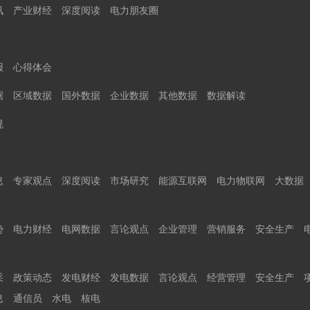
讯
产业财经
深度阅读
电力朋友圈
报
心得体会
据
区域数据
国外数据
企业数据
其他数据
数据解读
规
息
专家观点
深度阅读
市场研究
能源互联网
电力物联网
大数据
势
电力财经
电网数据
言论观点
企业管理
营销服务
安全生产
采
政策动态
发电财经
发电数据
言论观点
经营管理
安全生产
息
通信员
水电
核电