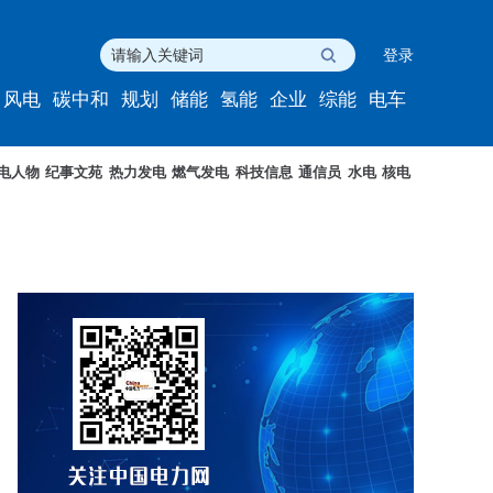
登录
风电
碳中和
规划
储能
氢能
企业
综能
电车
电人物
纪事文苑
热力发电
燃气发电
科技信息
通信员
水电
核电