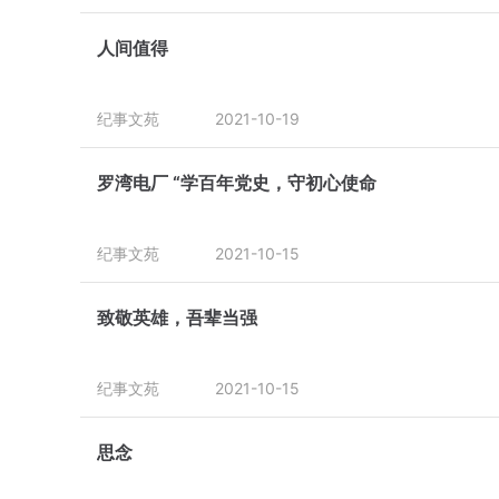
人间值得
纪事文苑
2021-10-19
罗湾电厂 “学百年党史，守初心使命
纪事文苑
2021-10-15
致敬英雄，吾辈当强
纪事文苑
2021-10-15
思念