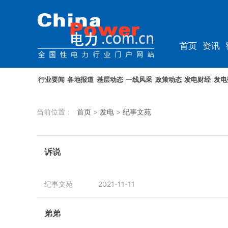
首页
资讯
资料
教培
行业要闻
各地报道
基层动态
一线风采
政策动态
发电财经
发电
当前位置：
首页
>
发电
>
纪事文苑
诉说
纪事文苑
2021-11-11
弟弟