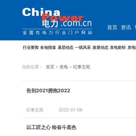
首页
资讯
资料
教培
行业要闻
各地报道
基层动态
一线风采
政策动态
发电财经
发电
当前位置：
首页
>
发电
>
纪事文苑
告别2021拥抱2022
纪事文苑
2022-01-06
以工匠之心 绘奋斗底色