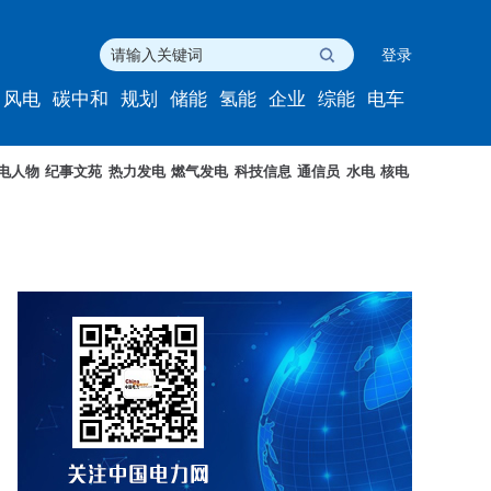
登录
风电
碳中和
规划
储能
氢能
企业
综能
电车
电人物
纪事文苑
热力发电
燃气发电
科技信息
通信员
水电
核电