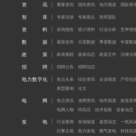
资讯
重要资讯
国内资讯
地方报道
国际资
智库
专家访谈
专家观点
智库团队
资料
咨询报告
统计资料
行业分析
竞争情
数据
最新发布
月度数据
季度数据
年度数
政策
标准规程
政策动态
政策文件
法律法
招聘
招聘公告
招聘动态
电力数字化
焦点头条
综合资讯
企业报道
产经信
典型案例
论文
电网
焦点资讯
省网资讯
地市报道
政策形
电网人物
特高压
技术创新
设备动态
发电
行业要闻
各地报道
基层动态
一线风
纪事文苑
热力发电
燃气发电
科技信