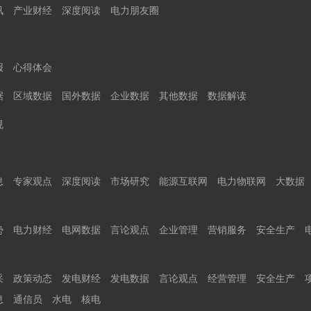
讯
产业财经
深度阅读
电力朋友圈
报
心得体会
据
区域数据
国外数据
企业数据
其他数据
数据解读
规
息
专家观点
深度阅读
市场研究
能源互联网
电力物联网
大数据
势
电力财经
电网数据
言论观点
企业管理
营销服务
安全生产
采
政策动态
发电财经
发电数据
言论观点
经营管理
安全生产
息
通信员
水电
核电