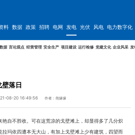
资料
数据
政策
招聘
电网
发电
光伏
风电
电力数字化
电车
资料
规划
数据
言论观点
经营管理
安全生产
项目建设
运行检修
党建文化
企业风采
发
戈壁落日
21-08-20 16:49:56
作者：尧缘缘
艳自不胜收。可在这荒凉的戈壁滩上，却显得多了几分炽
克拉玛依四遭本无大山，有加上戈壁滩上少有建筑，四望而