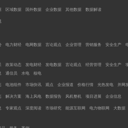
据
区域数据
国外数据
企业数据
其他数据
数据解读
规
势
电力财经
电网数据
言论观点
企业管理
营销服务
安全生产
采
政策动态
发电财经
发电数据
言论观点
经营管理
安全生产
息
通信员
水电
核电
态
电池组件
市场快讯
观点
企业报道
价格行情
光热发电
并网
态
解决方案
海上风电
数据报告
风机整机
项目进展
企业信息
息
专家观点
深度阅读
市场研究
能源互联网
电力物联网
大数据
产品
服务
案例