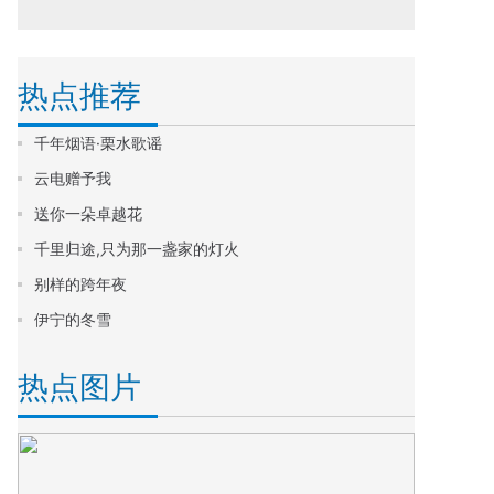
热点推荐
千年烟语·栗水歌谣
云电赠予我
送你一朵卓越花
千里归途,只为那一盏家的灯火
别样的跨年夜
伊宁的冬雪
热点图片