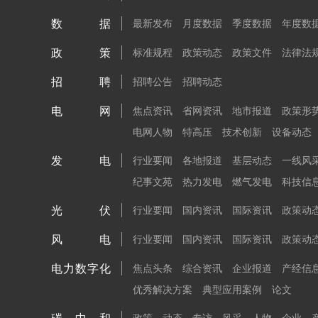
数据
最新发布
月度数据
季度数据
年度数
政策
标准规程
政策动态
政策文件
法律法
招聘
招聘公告
招聘动态
电网
焦点资讯
省网资讯
地市报道
政策形
电网人物
特高压
技术创新
设备动态
发电
行业要闻
各地报道
基层动态
一线风
纪事文苑
热力发电
燃气发电
科技信
光伏
行业要闻
国内资讯
国际资讯
政策动
风电
行业要闻
国内资讯
国际资讯
政策动
电力数字化
焦点头条
综合资讯
企业报道
产经信
优秀解决方案
典型应用案例
论文
政策
动态
专访
风采
人物
企业