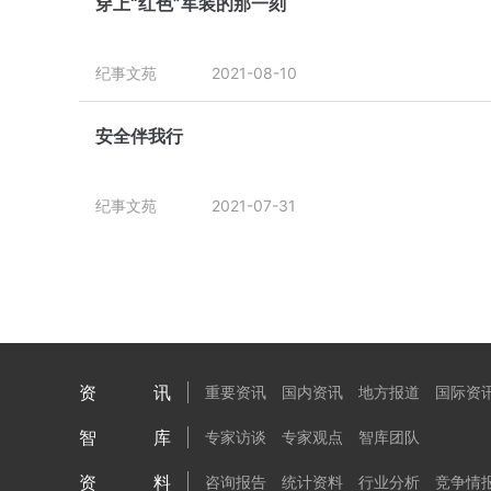
穿上“红色”军装的那一刻
纪事文苑
2021-08-10
安全伴我行
纪事文苑
2021-07-31
资讯
重要资讯
国内资讯
地方报道
国际资
智库
专家访谈
专家观点
智库团队
资料
咨询报告
统计资料
行业分析
竞争情