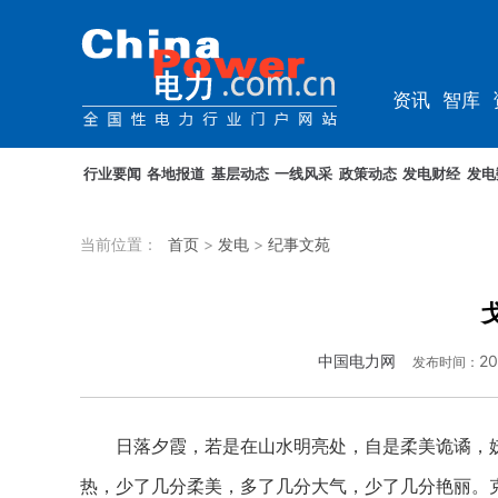
资讯
智库
企业
综能
行业要闻
各地报道
基层动态
一线风采
政策动态
发电财经
发电
当前位置：
首页
>
发电
>
纪事文苑
中国电力网
20
发布时间：
日落夕霞，若是在山水明亮处，自是柔美诡谲，妖
热，少了几分柔美，多了几分大气，少了几分艳丽。