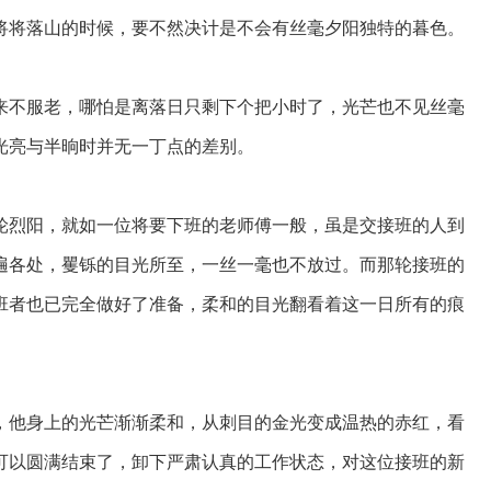
将将落山的时候，要不然决计是不会有丝毫夕阳独特的暮色。
不服老，哪怕是离落日只剩下个把小时了，光芒也不见丝毫
光亮与半晌时并无一丁点的差别。
烈阳，就如一位将要下班的老师傅一般，虽是交接班的人到
遍各处，矍铄的目光所至，一丝一毫也不放过。而那轮接班的
班者也已完全做好了准备，柔和的目光翻看着这一日所有的痕
他身上的光芒渐渐柔和，从刺目的金光变成温热的赤红，看
可以圆满结束了，卸下严肃认真的工作状态，对这位接班的新