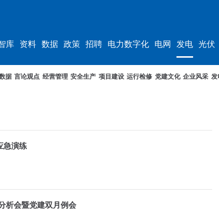
智库
资料
数据
政策
招聘
电力数字化
电网
发电
光伏
数据
言论观点
经营管理
安全生产
项目建设
运行检修
党建文化
企业风采
发
应急演练
营分析会暨党建双月例会