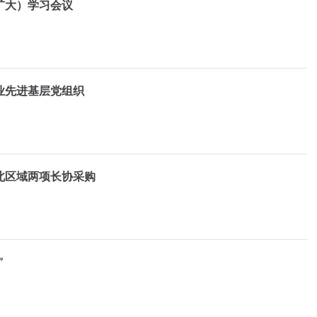
扩大）学习会议
业先进基层党组织
北区域两项长协采购
”