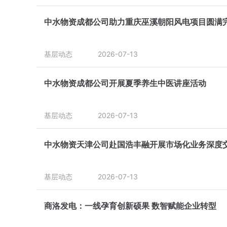
中水物资成都公司助力重庆巫溪朝阳风电项目圆满
基层动态
2026-07-13
中水物资成都公司开展夏季养生中医讲座活动
基层动态
2026-07-13
中水物资天津公司赴国浩丰融开展市场化业务深度
基层动态
2026-07-13
商洛发电：一线孕育创新硕果 数智赋能企业转型