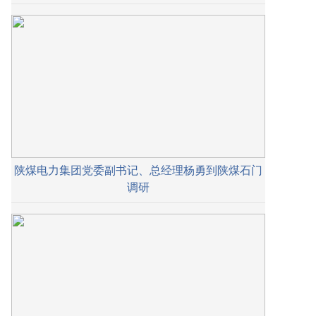
陕煤电力集团党委副书记、总经理杨勇到陕煤石门
调研