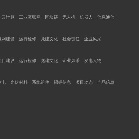
云计算
工业互联网
区块链
无人机
机器人
信息通信
电网建设
运行检修
党建文化
社会责任
企业风采
项目建设
运行检修
党建文化
企业风采
发电人物
发电
光伏材料
系统组件
招标信息
项目动态
产品信息