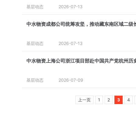
基层动态
2026-07-13
中水物资成都公司统筹攻坚，推动藏东南区域二级长
基层动态
2026-07-13
中水物资上海公司浙江项目部赴中国共产党杭州历
基层动态
2026-07-09
上一页
1
2
3
4