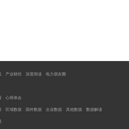
讯
产业财经
深度阅读
电力朋友圈
报
心得体会
据
区域数据
国外数据
企业数据
其他数据
数据解读
规