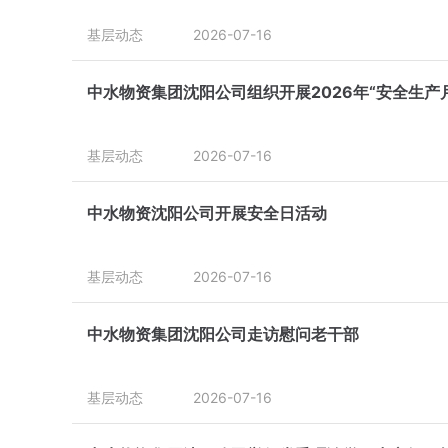
基层动态
2026-07-16
中水物资集团沈阳公司组织开展2026年“安全生产
基层动态
2026-07-16
中水物资沈阳公司开展安全日活动
基层动态
2026-07-16
中水物资集团沈阳公司走访慰问老干部
基层动态
2026-07-16