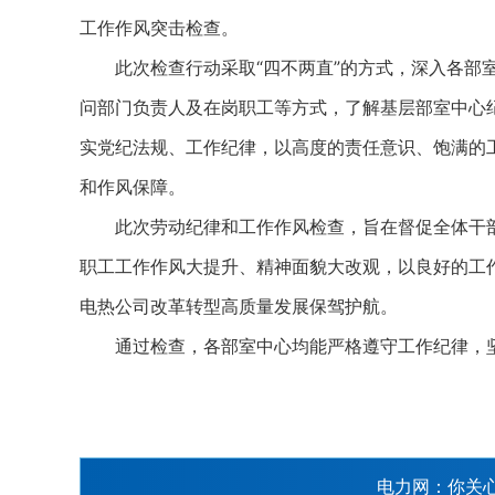
工作作风突击检查。
此次检查行动采取“四不两直”的方式，深入各部室
问部门负责人及在岗职工等方式，了解基层部室中心
实党纪法规、工作纪律，以高度的责任意识、饱满的
和作风保障。
此次劳动纪律和工作作风检查，旨在督促全体干部
职工工作作风大提升、精神面貌大改观，以良好的工
电热公司改革转型高质量发展保驾护航。
通过检查，各部室中心均能严格遵守工作纪律，坚
电力网：你关