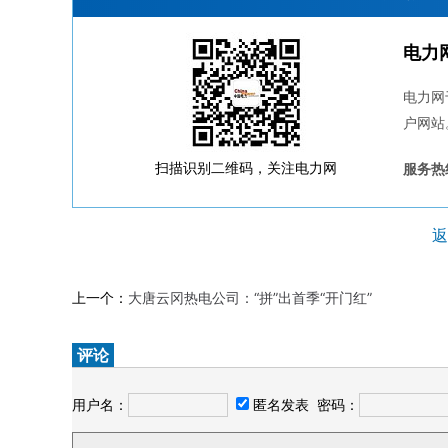
电力
电力网
户网站
扫描识别二维码，关注电力网
服务热线
返
上一个：
大唐云冈热电公司：“拼”出首季“开门红”
评论
用户名：
匿名发表
密码：