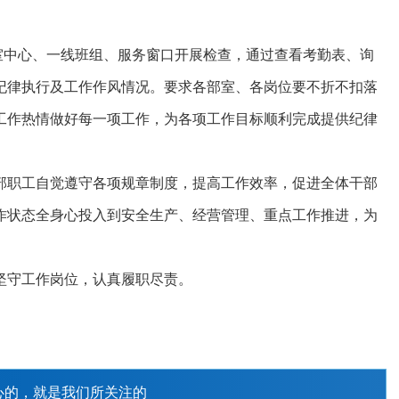
中心、一线班组、服务窗口开展检查，通过查看考勤表、询
纪律执行及工作作风情况。要求各部室、各岗位要不折不扣落
工作热情做好每一项工作，为各项工作目标顺利完成提供纪律
职工自觉遵守各项规章制度，提高工作效率，促进全体干部
作状态全身心投入到安全生产、经营管理、重点工作推进，为
守工作岗位，认真履职尽责。
心的，就是我们所关注的