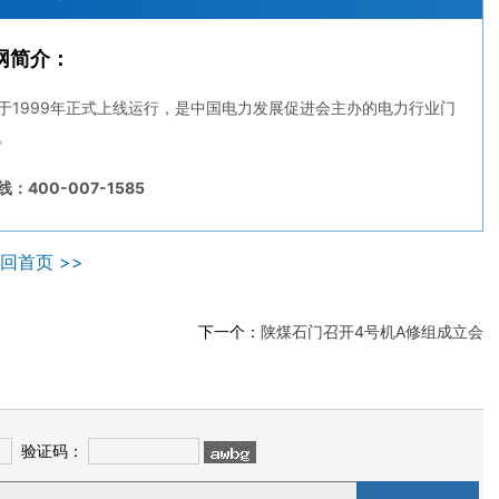
网简介：
于1999年正式上线运行，是中国电力发展促进会主办的电力行业门
。
：400-007-1585
回首页 >>
下一个：
陕煤石门召开4号机A修组成立会
验证码：