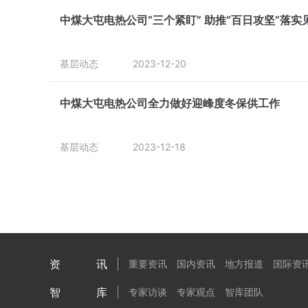
中煤大屯电热公司“三个紧盯” 助推“百日攻坚”落实
基层动态
2023-12-20
中煤大屯电热公司全力做好迎峰度冬保供工作
基层动态
2023-12-18
资讯
重要资讯
国内资讯
地方报道
国际资
智库
专家访谈
专家观点
智库团队