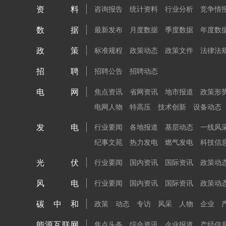
资料
咨询报告
统计资料
行业分析
竞争情
数据
最新发布
月度数据
季度数据
年度数
政策
标准规程
政策动态
政策文件
法律法
招聘
招聘公告
招聘动态
电网
焦点资讯
省网资讯
地市报道
政策形
电网人物
特高压
技术创新
设备动态
发电
行业要闻
各地报道
基层动态
一线风
纪事文苑
热力发电
燃气发电
科技信
光伏
行业要闻
国内资讯
国际资讯
政策动
风电
行业要闻
国内资讯
国际资讯
政策动
碳中和
政策
动态
专访
风采
人物
企业
能源互联网
焦点头条
综合资讯
企业报道
产经信