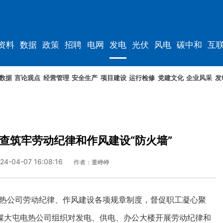
资料
数据
政策
招聘
电网
发电
光伏
风电
碳中和
互
资料
规划
数据
言论观点
经营管理
安全生产
项目建设
运行检修
党建文化
企业风采
发
查筑牢劳动纪律和作风建设“防火墙”
24-04-07 16:08:16
作者：董峥峥
电热公司劳动纪律、作风建设各项规章制度，督促职工凝心聚
煤大屯电热公司组织对发电、供电、办公大楼开展劳动纪律和