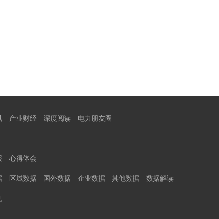
讯
产业财经
深度阅读
电力朋友圈
报
心得体会
据
区域数据
国外数据
企业数据
其他数据
数据解读
规