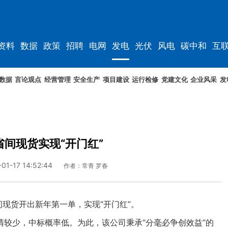
资料
数据
政策
招聘
电网
发电
光伏
风电
碳中和
互
资料
规划
数据
言论观点
经营管理
安全生产
项目建设
运行检修
党建文化
企业风采
发
间现货实现“开门红”
-01-17 14:52:44
作者：常青 罗春
现货开出新年第一单，实现“开门红”。
少，中标概率低。为此，该公司秉承“分毫必争创效益”的