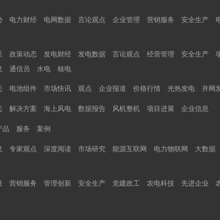
势
电力财经
电网数据
言论观点
企业管理
营销服务
安全生产
采
政策动态
发电财经
发电数据
言论观点
经营管理
安全生产
息
通信员
水电
核电
态
电池组件
市场快讯
观点
企业报道
价格行情
光热发电
并网
态
解决方案
海上风电
数据报告
风机整机
项目进展
企业信息
产品
服务
案例
息
专家观点
深度阅读
市场研究
能源互联网
电力物联网
大数据
设
营销服务
管理创新
安全生产
党建政工
农电科技
先进企业