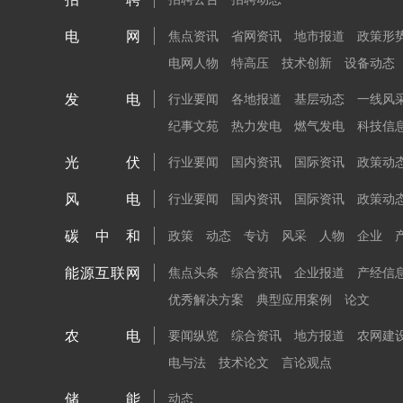
电网
焦点资讯
省网资讯
地市报道
政策形
电网人物
特高压
技术创新
设备动态
发电
行业要闻
各地报道
基层动态
一线风
纪事文苑
热力发电
燃气发电
科技信
光伏
行业要闻
国内资讯
国际资讯
政策动
风电
行业要闻
国内资讯
国际资讯
政策动
碳中和
政策
动态
专访
风采
人物
企业
能源互联网
焦点头条
综合资讯
企业报道
产经信
优秀解决方案
典型应用案例
论文
农电
要闻纵览
综合资讯
地方报道
农网建
电与法
技术论文
言论观点
储能
动态