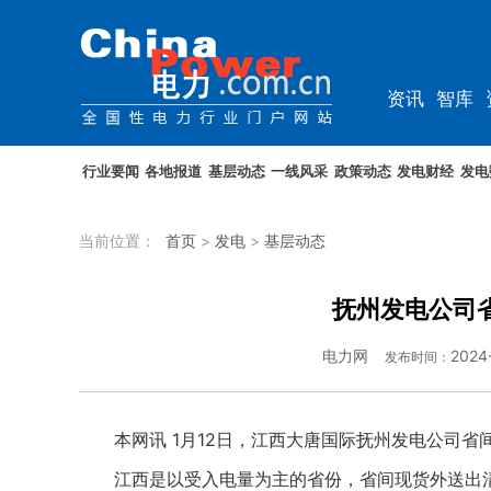
资讯
智库
综能
电车
行业要闻
各地报道
基层动态
一线风采
政策动态
发电财经
发电
当前位置：
首页
>
发电
>
基层动态
抚州发电公司省
电力网
2024
发布时间：
本网讯 1月12日，江西大唐国际抚州发电公司省间
江西是以受入电量为主的省份，省间现货外送出清较