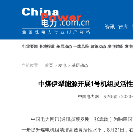
资讯
智库
综能
电车
行业要闻
各地报道
基层动态
一线风采
政策动态
发电财经
发电
当前位置：
首页
>
发电
>
基层动态
中煤伊犁能源开展1号机组灵活性
中国电力网
2023-
发布时间：
中国电力网讯(通讯员蔡罗刚，张嵩龄 ) 为响应国
一步提升煤电机组清洁高效灵活性水平，8月21日，