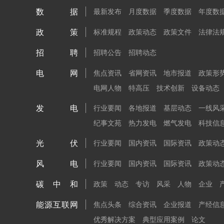
数据
最新发布
月度数据
季度数据
年度数
政策
标准规程
政策动态
政策文件
法律法
招聘
招聘公告
招聘动态
电网
焦点资讯
省网资讯
地市报道
政策形
电网人物
特高压
技术创新
设备动态
发电
行业要闻
各地报道
基层动态
一线风
纪事文苑
热力发电
燃气发电
科技信
光伏
行业要闻
国内资讯
国际资讯
政策动
风电
行业要闻
国内资讯
国际资讯
政策动
碳中和
政策
动态
专访
风采
人物
企业
能源互联网
焦点头条
综合资讯
企业报道
产经信
优秀解决方案
典型应用案例
论文