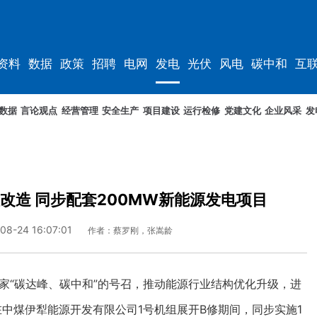
资料
数据
政策
招聘
电网
发电
光伏
风电
碳中和
互
资料
规划
数据
言论观点
经营管理
安全生产
项目建设
运行检修
党建文化
企业风采
发
改造 同步配套200MW新能源发电项目
08-24 16:07:01
作者：蔡罗刚，张嵩龄
家“碳达峰、碳中和”的号召，推动能源行业结构优化升级，进
在中煤伊犁能源开发有限公司1号机组展开B修期间，同步实施1