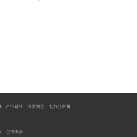
讯
产业财经
深度阅读
电力朋友圈
报
心得体会