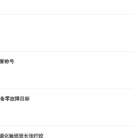
荣誉称号
设备零故障目标
能源化验班班长张竚皎