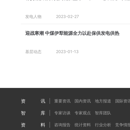
发电人物
2023-02-27
迎战寒潮 中煤伊犁能源全力以赴保供发电供热
基层动态
2023-01-13
资讯
重要资讯
国内资讯
地方报道
国际资
智库
专家访谈
专家观点
智库团队
资料
咨询报告
统计资料
行业分析
竞争情