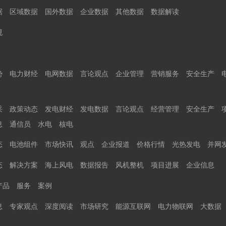
据
区域数据
国外数据
企业数据
其他数据
数据解读
规
势
电力财经
电网数据
言论观点
企业管理
营销服务
安全生产
采
政策动态
发电财经
发电数据
言论观点
经营管理
安全生产
息
通信员
水电
核电
态
电池组件
市场快讯
观点
企业报道
价格行情
光热发电
并网
态
解决方案
海上风电
数据报告
风机整机
项目进展
企业信息
产品
服务
案例
息
专家观点
深度阅读
市场研究
能源互联网
电力物联网
大数据