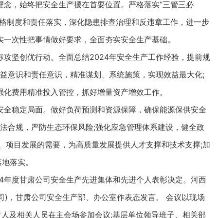
念，始终把安全生产摆在首要位置。严格落实“三管三必
严格制度和责任落实，深化隐患排查治理和反违章工作，进一步
实一次性把事情做好要求，全面夯实安全生产基础。
坚创优行动。全面总结2024年安全生产工作经验，提前规
效益意识和责任意识，精准谋划、系统施策，实现效益最大化;
强化费用精准投入管控，抓好增量资产增效工作。
全稳定局面。做好负荷预测和资源保障，确保能源保供安全
依法合规，严防生态环保风险;强化应急管理体系建设，健全政
、项目发展的需要，为高质量发展提供人才支撑和技术支撑;加
落地落实。
24年度甘肃公司安全生产先进集体和先进个人表彰决定。河西
司)，甘肃公司安全生产部、办公室作表态发言。 会议以现场
人及相关人员在主会场参加会议;基层单位领导班子、相关部