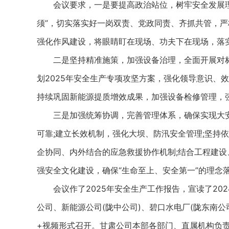
会议要求，一是要提高政治站位，树牢安全发展理
须”，切实落实好一岗双责、党政同责、齐抓共管，
强化作风建设，将眼睛盯在现场、功夫下在现场，落
二是坚持精准施策，加强设备治理，全面开展对标攻
划2025年安全生产专项攻坚方案，强化领导意识、
持续巩固新能源提质增效成果，加强设备检修管理，
三是加强统筹协调，完善管理体系，确保实现大安
可靠;建立长效机制，强化大坝、防汛安全管理;坚持
企协同、内外结合的应急救援协作机制;结合工程建设
强安全文化建设，确保“生命至上、安全第一”的理念
会议作了2025年安全生产工作报告，宣读了20
公司、新能源公司(陇中公司)、碧口水电厂(陇东南公
+视频形式召开。甘肃公司本部各部门、直属机构负责