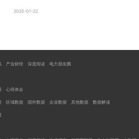
2025-01-22
讯
产业财经
深度阅读
电力朋友圈
报
心得体会
据
区域数据
国外数据
企业数据
其他数据
数据解读
规