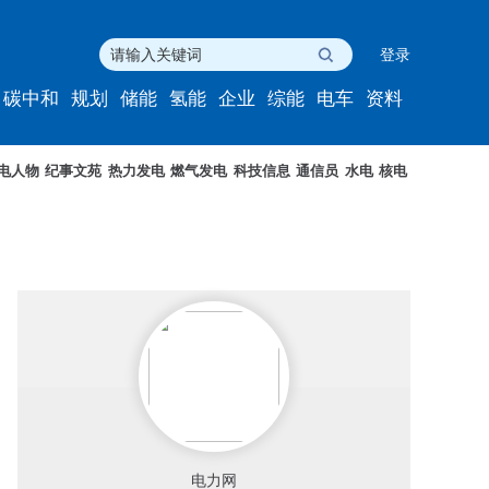
登录
碳中和
规划
储能
氢能
企业
综能
电车
资料
电人物
纪事文苑
热力发电
燃气发电
科技信息
通信员
水电
核电
电力网