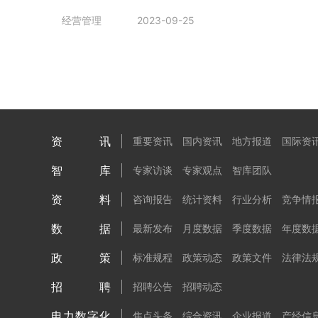
经营管理
2023-09-25
资讯
重要资讯
国内资讯
地方报道
国际资
智库
专家访谈
专家观点
智库团队
资料
咨询报告
统计资料
行业分析
竞争情
数据
最新发布
月度数据
季度数据
年度数
政策
标准规程
政策动态
政策文件
法律法
招聘
招聘公告
招聘动态
电力数字化
焦点头条
综合资讯
企业报道
产经信