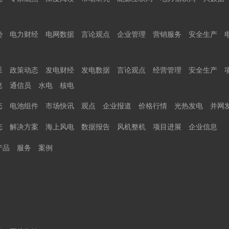
势
电力财经
电网数据
言论观点
企业管理
营销服务
安全生产
采
政策动态
发电财经
发电数据
言论观点
经营管理
安全生产
息
通信员
水电
核电
态
电池组件
市场快讯
观点
企业报道
价格行情
光热发电
并网
态
解决方案
海上风电
数据报告
风机整机
项目进展
企业信息
产品
服务
案例