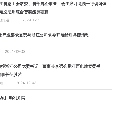
江省总工会常委、省部属企事业工会主席叶龙茂一行调研国
电投湖州综合智慧能源项目
地报道
2024-12-11
础产业部党支部与浙江公司党委开展结对共建活动
2024-12-03
电投浙江公司党委书记、董事长李强会见江西电建党委书
董事长邹胜萍
道
2024-12-03
电项目顺利并网