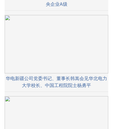
央企业A级
华电新疆公司党委书记、董事长韩嵩会见华北电力
大学校长、中国工程院院士杨勇平