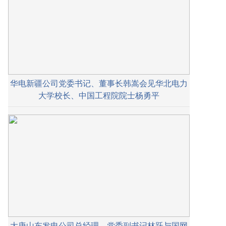
华电新疆公司党委书记、董事长韩嵩会见华北电力
大学校长、中国工程院院士杨勇平
大唐山东发电公司总经理、党委副书记林跃与国网