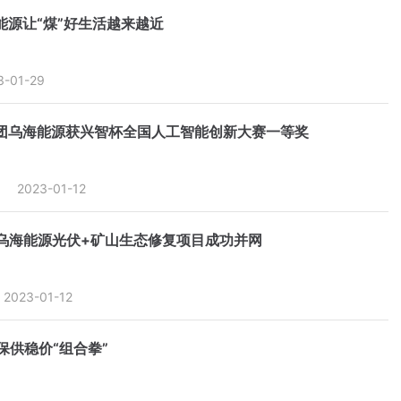
能源让“煤”好生活越来越近
3-01-29
团乌海能源获兴智杯全国人工智能创新大赛一等奖
2023-01-12
乌海能源光伏+矿山生态修复项目成功并网
2023-01-12
保供稳价“组合拳”