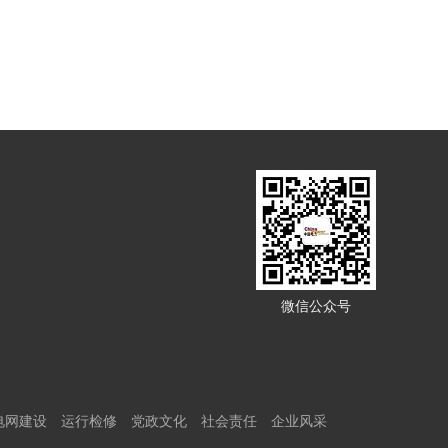
微信公众号
电网建设
运行检修
党政文化
社会责任
企业风采