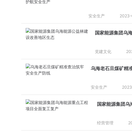
安全生产
2023-
国家能源集团乌
党建文化
20
乌海老石旦煤矿精
安全生产
2023
国家能源集团乌
经营管理
2