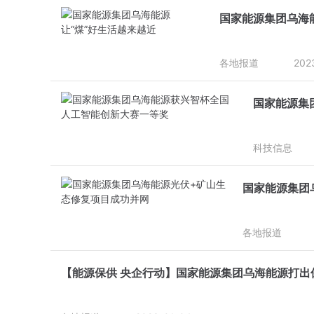
国家能源集团乌海
各地报道
202
国家能源集
科技信息
国家能源集团
各地报道
【能源保供 央企行动】国家能源集团乌海能源打出