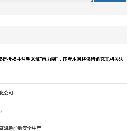
得授权并注明来源“电力网”，违者本网将保留追究其相关法
化公司
0
查隐患护航安全生产