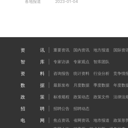
各地报道
2023-01-04
资讯
重要资讯
国内资讯
地方报道
国际资
智库
专家访谈
专家观点
智库团队
资料
咨询报告
统计资料
行业分析
竞争情
数据
最新发布
月度数据
季度数据
年度数
政策
标准规程
政策动态
政策文件
法律法
招聘
招聘公告
招聘动态
电网
焦点资讯
省网资讯
地市报道
政策形