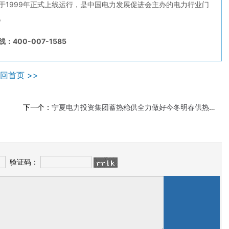
于1999年正式上线运行，是中国电力发展促进会主办的电力行业门
。
：400-007-1585
回首页 >>
下一个：
宁夏电力投资集团蓄热稳供全力做好今冬明春供热保障工作
验证码：