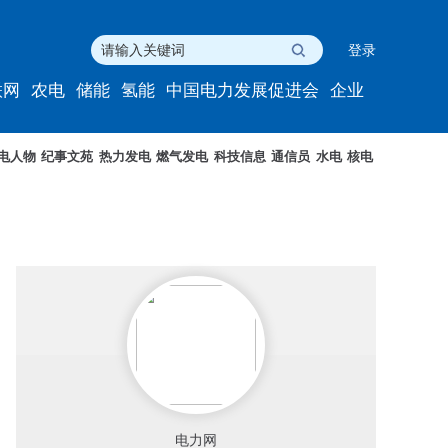
登录
联网
农电
储能
氢能
中国电力发展促进会
企业
电人物
纪事文苑
热力发电
燃气发电
科技信息
通信员
水电
核电
电力网