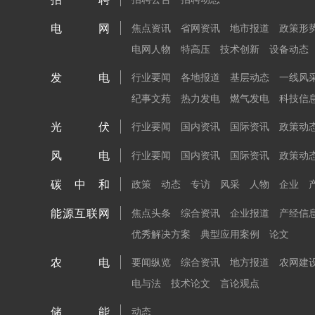
电网
焦点资讯
省网资讯
地市报道
政策形
电网人物
特高压
技术创新
设备动态
发电
行业要闻
各地报道
基层动态
一线风
纪事文苑
热力发电
燃气发电
科技信
光伏
行业要闻
国内资讯
国际资讯
政策动
风电
行业要闻
国内资讯
国际资讯
政策动
碳中和
政策
动态
专访
风采
人物
企业
能源互联网
焦点头条
综合资讯
企业报道
产经信
优秀解决方案
典型应用案例
论文
农电
要闻纵览
综合资讯
地方报道
农网建
电与法
技术论文
言论观点
储能
动态