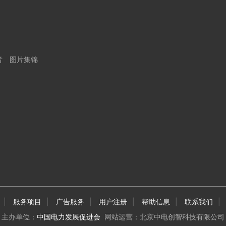
音
图片集锦
|
服务项目
|
广告服务
|
用户注册
|
帮助信息
|
联系我们
|
主办单位：
中国电力发展促进会
网站运营：北京中电创智科技有限公司