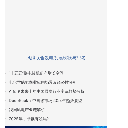
风浪联合发电发展现状与思考
“十五五”煤电装机仍有增长空间
电化学储能商业应用场景及经济性分析
AI预测未来十年中国煤炭行业变革趋势分析
DeepSeek：中国碳市场2025年趋势展望
我国风电产业链解析
2025年，绿氢有戏吗?