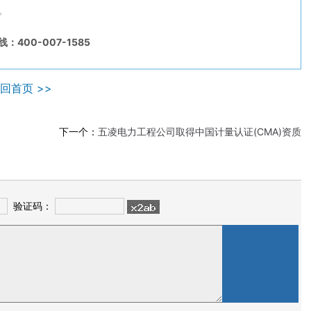
。
：400-007-1585
回首页 >>
下一个：
五凌电力工程公司取得中国计量认证(CMA)资质
验证码：