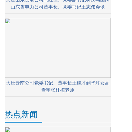
山东省电力公司董事长、党委书记王志伟会谈
大唐云南公司党委书记、董事长王继才到华坪女高
看望张桂梅老师
热点新闻