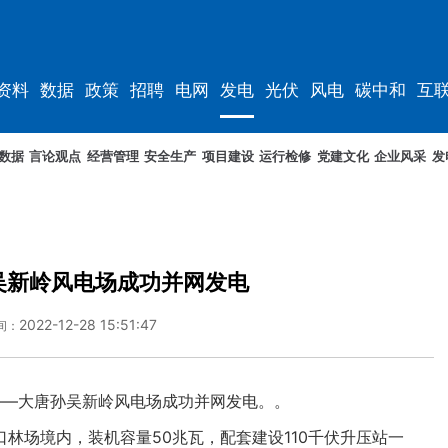
资料
数据
政策
招聘
电网
发电
光伏
风电
碳中和
互
资料
规划
数据
言论观点
经营管理
安全生产
项目建设
运行检修
党建文化
企业风采
发
吴新岭风电场成功并网发电
2022-12-28 15:51:47
间：
——大唐孙吴新岭风电场成功并网发电。。
场境内，装机容量50兆瓦，配套建设110千伏升压站一