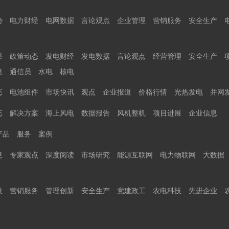
势
电力财经
电网数据
言论观点
企业管理
营销服务
安全生产
采
政策动态
发电财经
发电数据
言论观点
经营管理
安全生产
息
通信员
水电
核电
态
电池组件
市场快讯
观点
企业报道
价格行情
光热发电
并网
态
解决方案
海上风电
数据报告
风机整机
项目进展
企业信息
产品
服务
案例
息
专家观点
深度阅读
市场研究
能源互联网
电力物联网
大数据
设
营销服务
管理创新
安全生产
党建政工
农电科技
先进企业