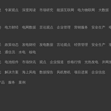
息
专家观点
深度阅读
市场研究
能源互联网
电力物联网
大数据
势
电力财经
电网数据
言论观点
企业管理
营销服务
安全生产
采
政策动态
发电财经
发电数据
言论观点
经营管理
安全生产
息
通信员
水电
核电
态
电池组件
市场快讯
观点
企业报道
价格行情
光热发电
并网
态
解决方案
海上风电
数据报告
风机整机
项目进展
企业信息
产品
服务
案例