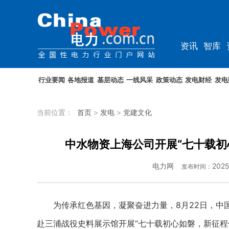
资讯
智库
教培
农电
行业要闻
各地报道
基层动态
一线风采
政策动态
发电财经
发电
当前位置：
首页
>
发电
>
党建文化
中水物资上海公司开展“七十载初
电力网
2025
发布时间：
为传承红色基因，凝聚奋进力量，8月22日，中国
赴三浦战役史料展示馆开展“七十载初心如磐，新征程