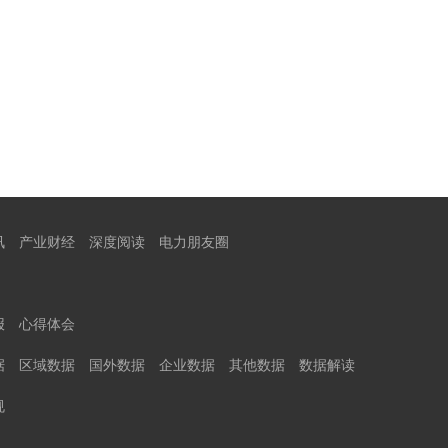
讯
产业财经
深度阅读
电力朋友圈
报
心得体会
据
区域数据
国外数据
企业数据
其他数据
数据解读
规