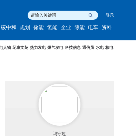
登录
碳中和
规划
储能
氢能
企业
综能
电车
资料
电人物
纪事文苑
热力发电
燃气发电
科技信息
通信员
水电
核电
冯守超