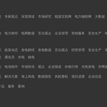
息
专家观点
深度阅读
市场研究
能源互联网
电力物联网
大数据
势
电力财经
电网数据
言论观点
企业管理
营销服务
安全生产
采
政策动态
发电财经
发电数据
言论观点
经营管理
安全生产
息
通信员
水电
核电
态
电池组件
市场快讯
观点
企业报道
价格行情
光热发电
并网
态
解决方案
海上风电
数据报告
风机整机
项目进展
企业信息
产品
服务
案例