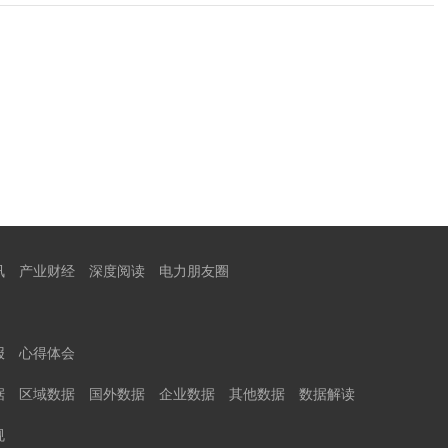
讯
产业财经
深度阅读
电力朋友圈
报
心得体会
据
区域数据
国外数据
企业数据
其他数据
数据解读
规