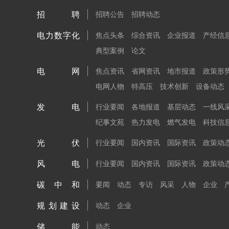
招聘
招聘公告
招聘动态
电力数字化
焦点头条
综合资讯
企业报道
产经信
典型案例
论文
电网
焦点资讯
省网资讯
地市报道
政策形
电网人物
特高压
技术创新
设备动态
发电
行业要闻
各地报道
基层动态
一线风
纪事文苑
热力发电
燃气发电
科技信
光伏
行业要闻
国内资讯
国际资讯
政策动
风电
行业要闻
国内资讯
国际资讯
政策动
碳中和
要闻
动态
专访
风采
人物
企业
规划建设
动态
企业
储能
动态