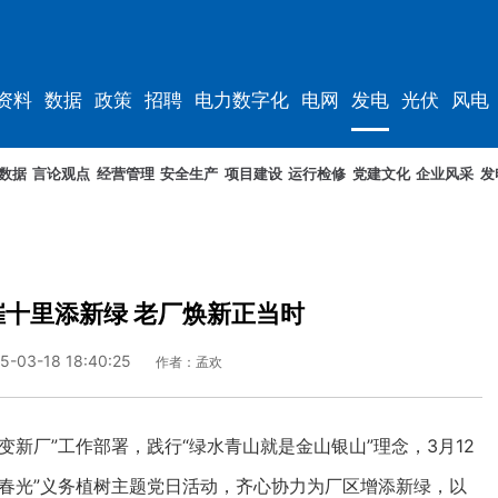
资料
数据
政策
招聘
电力数字化
电网
发电
光伏
风电
数据
言论观点
经营管理
安全生产
项目建设
运行检修
党建文化
企业风采
发
十里添新绿 老厂焕新正当时
5-03-18 18:40:25
作者：孟欢
新厂”工作部署，践行“绿水青山就是金山银山”理念，3月12
春光”义务植树主题党日活动，齐心协力为厂区增添新绿，以