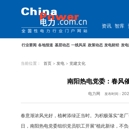
资讯
智库
教培
农电
行业要闻
各地报道
基层动态
一线风采
政策动态
发电财经
发电
当前位置：
首页
>
发电
>
党建文化
南阳热电党委：春风催
电力网
202
发布时间：
春意渐浓风光好，植树添绿正当时。为积极落实“老厂变
日，南阳热电党委组织党员职工开展“植此新绿，不负