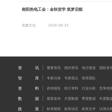
南阳热电工会：金秋贺学 筑梦启航
党建文化
2024-08-23
资讯
重要资讯
国内资讯
地方报道
国际资
智库
专家访谈
专家观点
智库团队
资料
咨询报告
统计资料
行业分析
竞争情
数据
最新发布
月度数据
季度数据
年度数
政策
标准规程
政策动态
政策文件
法律法