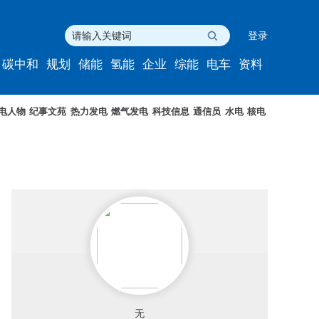
登录
碳中和
规划
储能
氢能
企业
综能
电车
资料
电人物
纪事文苑
热力发电
燃气发电
科技信息
通信员
水电
核电
无