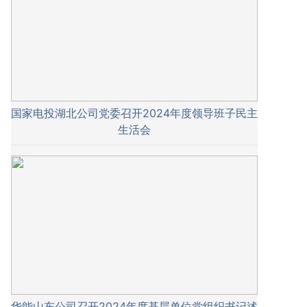
国家电投湖北公司党委召开2024年度领导班子民主
生活会
华能山东公司召开2024年度基层单位党组织书记述