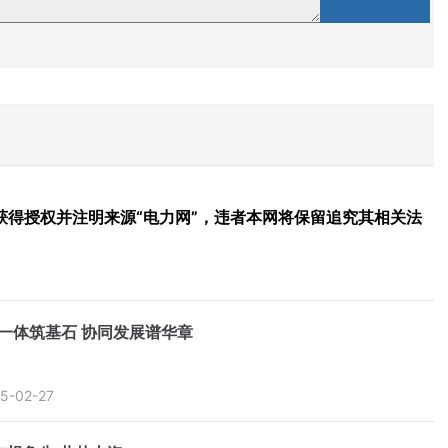
得授权并注明来源“电力网”，违者本网将保留追究其相关法
一体筑基石 协同发展谱华章
5-02-27