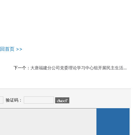
回首页 >>
下一个：
大唐福建分公司党委理论学习中心组开展民主生活会前集中学习研讨
验证码：