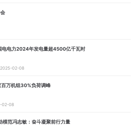
活会
电电力2024年发电量超4500亿千瓦时
2025-02-08
百万机组30%负荷调峰
-02-08
动模范冯志敏：奋斗凝聚前行力量