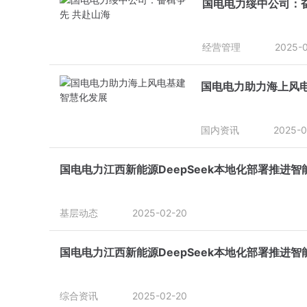
国电电力绥中公司：
经营管理
2025-
国电电力助力海上风
国内资讯
2025-0
国电电力江西新能源DeepSeek本地化部署推进智
基层动态
2025-02-20
国电电力江西新能源DeepSeek本地化部署推进智
综合资讯
2025-02-20