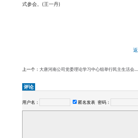
式参会。(王一丹)
返
上一个：
大唐河南公司党委理论学习中心组举行民主生活会会前专题学习研讨
评论
用户名：
匿名发表
密码：