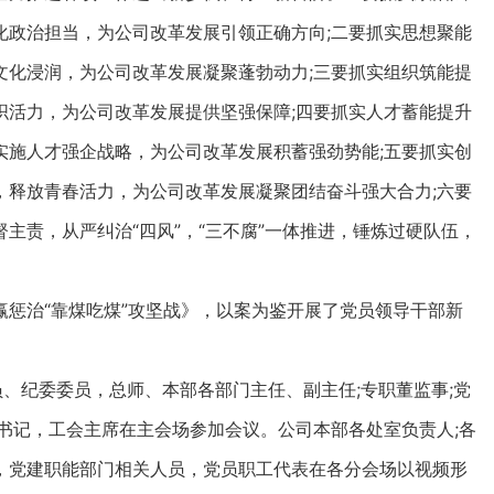
化政治担当，为公司改革发展引领正确方向;二要抓实思想聚能
文化浸润，为公司改革发展凝聚蓬勃动力;三要抓实组织筑能提
织活力，为公司改革发展提供坚强保障;四要抓实人才蓄能提升
实施人才强企战略，为公司改革发展积蓄强劲势能;五要抓实创
，释放青春活力，为公司改革发展凝聚团结奋斗强大合力;六要
主责，从严纠治“四风”，“三不腐”一体推进，锤炼过硬队伍，
治“靠煤吃煤”攻坚战》，以案为鉴开展了党员领导干部新
纪委委员，总师、本部各部门主任、副主任;专职董监事;党
书记，工会主席在主会场参加会议。公司本部各处室负责人;各
，党建职能部门相关人员，党员职工代表在各分会场以视频形