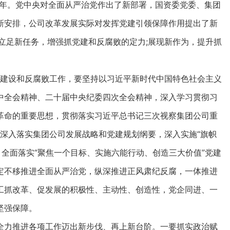
之年。党中央对全面从严治党作出了新部署，国资委党委、集团
新安排，公司改革发展实际对发挥党建引领保障作用提出了新
立足新任务，增强抓党建和反腐败的定力;展现新作为，提升抓
建设和反腐败工作，要坚持以习近平新时代中国特色社会主义
中全会精神、二十届中央纪委四次全会精神，深入学习贯彻习
革命的重要思想，贯彻落实习近平总书记三次视察集团公司重
”，深入落实集团公司发展战略和党建规划纲要，深入实施“旗帜
，全面落实“聚焦一个目标、实施六能行动、创造三大价值”党建
定不移推进全面从严治党，纵深推进正风肃纪反腐，一体推进
工抓改革、促发展的积极性、主动性、创造性，党企同进、一
坚强保障。
力推进各项工作迈出新步伐、再上新台阶。一要抓实政治赋