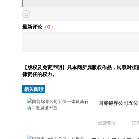
最新评论
（
0
）
【版权及免责声明】凡本网所属版权作品，转载时须获
律责任的权力。
相关阅读
国能锦界公司五位
经营管理
202