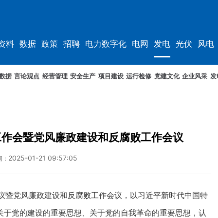
资料
数据
政策
招聘
电力数字化
电网
发电
光伏
风电
数据
言论观点
经营管理
安全生产
项目建设
运行检修
党建文化
企业风采
发
工作会暨党风廉政建设和反腐败工作会议
2025-01-21 09:57:05
间：
会议暨党风廉政建设和反腐败工作会议，以习近平新时代中国特
关于党的建设的重要思想、关于党的自我革命的重要思想，认