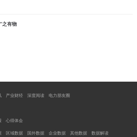
”之有物
讯
产业财经
深度阅读
电力朋友圈
报
心得体会
据
区域数据
国外数据
企业数据
其他数据
数据解读