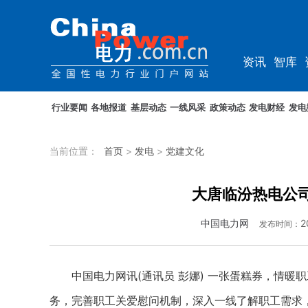
资讯
智库
综能
电车
行业要闻
各地报道
基层动态
一线风采
政策动态
发电财经
发电
当前位置：
首页
>
发电
>
党建文化
大唐临汾热电公司
中国电力网
2
发布时间：
中国电力网讯(通讯员 彭娜) 一张蛋糕券，情暖
务，完善职工关爱慰问机制，深入一线了解职工需求，