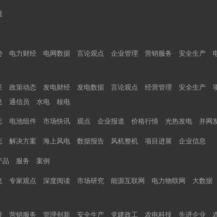
规
势
电力财经
电网数据
言论观点
企业管理
营销服务
安全生产
采
政策动态
发电财经
发电数据
言论观点
经营管理
安全生产
息
通信员
水电
核电
态
电池组件
市场快讯
观点
企业报道
价格行情
光热发电
并网
态
解决方案
海上风电
数据报告
风机整机
项目进展
企业信息
产品
服务
案例
息
专家观点
深度阅读
市场研究
能源互联网
电力物联网
大数据
设
营销服务
管理创新
安全生产
党建政工
农电科技
先进企业