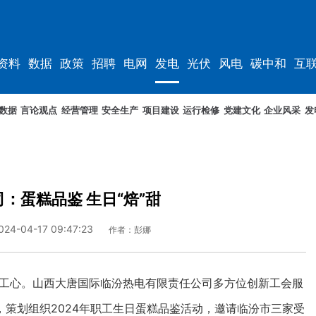
资料
数据
政策
招聘
电网
发电
光伏
风电
碳中和
互
资料
规划
数据
言论观点
经营管理
安全生产
项目建设
运行检修
党建文化
企业风采
发
：蛋糕品鉴 生日“焙”甜
024-04-17 09:47:23
作者：彭娜
职工心。山西大唐国际临汾热电有限责任公司多方位创新工会服
策划组织2024年职工生日蛋糕品鉴活动，邀请临汾市三家受