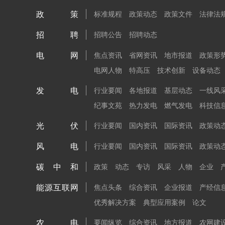
政策
标准规程
政策动态
政策文件
法律法
招聘
招聘公告
招聘动态
电网
焦点资讯
省网资讯
地市报道
政策形
电网人物
特高压
技术创新
设备动态
发电
行业要闻
各地报道
基层动态
一线风
纪事文苑
热力发电
燃气发电
科技信
光伏
行业要闻
国内资讯
国际资讯
政策动
风电
行业要闻
国内资讯
国际资讯
政策动
碳中和
政策
动态
专访
风采
人物
企业
能源互联网
焦点头条
综合资讯
企业报道
产经信
优秀解决方案
典型应用案例
论文
农电
要闻纵览
综合资讯
地方报道
农网建