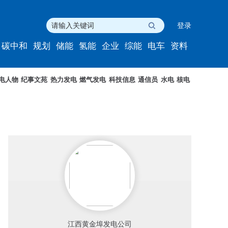
登录
碳中和
规划
储能
氢能
企业
综能
电车
资料
电人物
纪事文苑
热力发电
燃气发电
科技信息
通信员
水电
核电
江西黄金埠发电公司