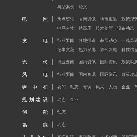
典型案例
论文
电网
焦点资讯
省网资讯
地市报道
政策形
电网人物
特高压
技术创新
设备动态
发电
行业要闻
各地报道
基层动态
一线风
纪事文苑
热力发电
燃气发电
科技信
光伏
行业要闻
国内资讯
国际资讯
政策动
风电
行业要闻
国内资讯
国际资讯
政策动
碳中和
要闻
动态
专访
风采
人物
企业
规划建设
动态
企业
储能
动态
氢能
动态
高端对话
市场脉搏
技术创新
基层声