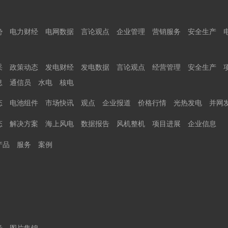
势
电力财经
电网数据
言论观点
企业管理
营销服务
安全生产
采
政策动态
发电财经
发电数据
言论观点
经营管理
安全生产
息
通信员
水电
核电
态
电池组件
市场快讯
观点
企业报道
价格行情
光热发电
并网
态
解决方案
海上风电
数据报告
风机整机
项目进展
企业信息
产品
服务
案例
音
图片集锦