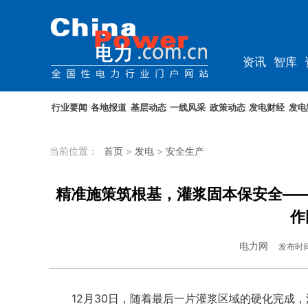
资讯
智库
教培
农电
行业要闻
各地报道
基层动态
一线风采
政策动态
发电财经
发电
当前位置：
首页
>
发电
>
安全生产
精准施策筑根基，灌浆固本保安全—
作
电力网
发布时
12月30日，随着最后一片灌浆区域的硬化完成，