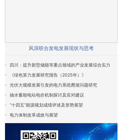
风浪联合发电发展现状与思考
四川：提升新型储能等重点领域的产业发展综合实力
《绿色算力发展研究报告（2025年）》
光伏大规模发展引发的电力系统爬坡问题研究
抽水蓄能电站电价机制探讨及应对建议
“十四五”能源规划成绩评述及形势展望
电力体制改革成效与展望