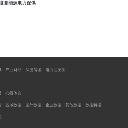
峰度夏能源电力保供
讯
产业财经
深度阅读
电力朋友圈
报
心得体会
据
区域数据
国外数据
企业数据
其他数据
数据解读
规