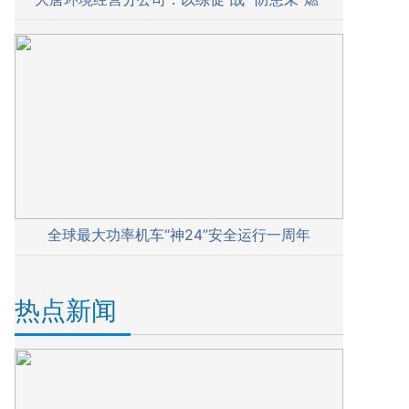
全球最大功率机车“神24”安全运行一周年
热点新闻