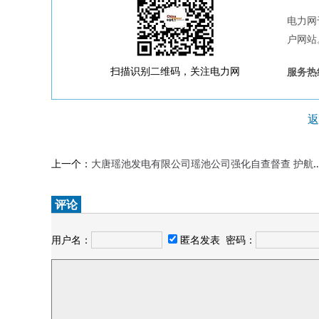
电力网
户网站
扫描识别二维码，关注电力网
服务热线
返
上一个：
大唐瑶池发电有限公司瑶池公司强化自查督查 护航安全生产
评论
用户名：
匿名发表
密码：