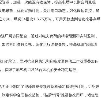
资源，加强一次能源有效保障，提高电煤中长期合同兑现
发电形势，优化采购计划，关注港口动态，强化调运管控，确
方米，煤炭34批次116.75万吨，可用天数达到省发改委存煤
强厂网协同配合，通过对电力负荷的精准预测和实时监测，
，加强机组参数监视，细化运行调整参数，提高机组“顶峰填
启”承诺，面对抗台风防汛和迎峰度夏保供工作双重叠加任
风，保障了燃气机组及16台风机的安全稳定运行。
力企业制定了迎峰度夏专项设备检修定检维护计划，组织设
制定科学合理整改措施，“挂牌销号”推进整改闭环，堵住隐
。