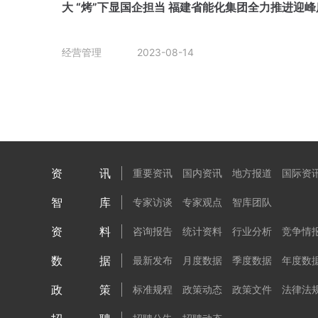
大 “烤”下显国企担当 福建省能化集团全力推进迎
经营管理
2023-08-14
资讯
重要资讯
国内资讯
地方报道
国际资
智库
专家访谈
专家观点
智库团队
资料
咨询报告
统计资料
行业分析
竞争情
数据
最新发布
月度数据
季度数据
年度数
政策
标准规程
政策动态
政策文件
法律法