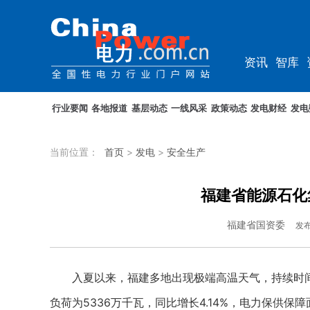
资讯
智库
规划
教培
行业要闻
各地报道
基层动态
一线风采
政策动态
发电财经
发电
当前位置：
首页
>
发电
>
安全生产
福建省能源石化
福建省国资委
发
入夏以来，福建多地出现极端高温天气，持续时间
负荷为5336万千瓦，同比增长4.14%，电力保供保