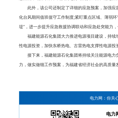
此外，该公司还制定了详细的应急预案，加强应急
化台风期间值班值守工作制度;紧盯重点区域、薄弱环
堤”，进一步提升应急救援协调联动和应急处突能力
福建能源石化集团大力推进电源项目建设，持续增
性电源投资，加快东桥热电、古雷热电支撑性电源投资
接下来，福建能源石化集团将持续关注能源电力负
力，做实做细工作预案，为福建省经济社会的高质量
电力网：你关
电力