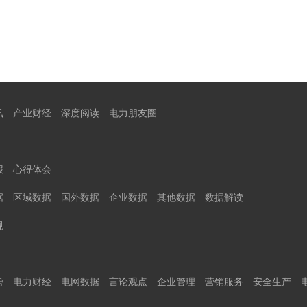
讯
产业财经
深度阅读
电力朋友圈
报
心得体会
据
区域数据
国外数据
企业数据
其他数据
数据解读
规
势
电力财经
电网数据
言论观点
企业管理
营销服务
安全生产