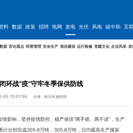
资料
数据
政策
招聘
电网
发电
光伏
风电
碳中和
互
资料
规划
数据
言论观点
经营管理
安全生产
项目建设
运行检修
党建文化
企业风采
发
闭环战“疫”守牢冬季保供防线
2-05 15:01:56
作者：韩文琦 杨明伟
影响，坚持疫情防控、稳产保供“两手抓、两不误”，生产
计分别完成305.6万吨、305.8万吨，日均最高生产煤炭