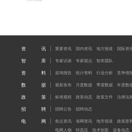
资讯
重要资讯
国内资讯
地方报道
国际资
智库
专家访谈
专家观点
智库团队
资料
咨询报告
统计资料
行业分析
竞争情
数据
最新发布
月度数据
季度数据
年度数
政策
标准规程
政策动态
政策文件
法律法
招聘
招聘公告
招聘动态
电网
焦点资讯
省网资讯
地市报道
政策形
电网人物
特高压
技术创新
设备动态