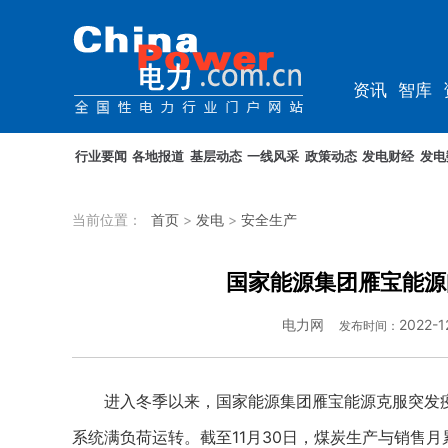
资讯
智库
综能
电车
行业要闻
各地报道
基层动态
一线风采
政策动态
发电财经
发电
当前位置：
首页
>
发电
>
安全生产
国家能源集团雁宝能源
电力网
2022-1
发布时间：
进入冬季以来，国家能源集团雁宝能源克服突发疫情
系统满负荷运转。截至11月30日，煤炭生产与销售月累