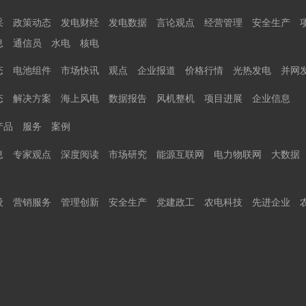
采
政策动态
发电财经
发电数据
言论观点
经营管理
安全生产
息
通信员
水电
核电
态
电池组件
市场快讯
观点
企业报道
价格行情
光热发电
并网
态
解决方案
海上风电
数据报告
风机整机
项目进展
企业信息
产品
服务
案例
息
专家观点
深度阅读
市场研究
能源互联网
电力物联网
大数据
设
营销服务
管理创新
安全生产
党建政工
农电科技
先进企业