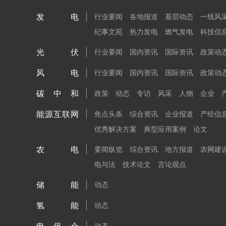
发电
行业要闻
各地报道
基层动态
一线风
纪事文苑
热力发电
燃气发电
科技信
光伏
行业要闻
国内资讯
国际资讯
政策动
风电
行业要闻
国内资讯
国际资讯
政策动
碳中和
政策
动态
专访
风采
人物
企业
能源互联网
焦点头条
综合资讯
企业报道
产经信
优秀解决方案
典型应用案例
论文
农电
要闻纵览
综合资讯
地方报道
农网建
电与法
技术论文
言论观点
储能
动态
氢能
动态
动态