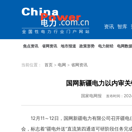
资讯
智库
教培
农电
焦点资讯
省网资讯
地市报道
政策形势
电力财经
电网数
当前位置：
首页
>
电网
>
省网资讯
国网新疆电力以内审关
国家电网报
202
发布时间：
12月11～12日，国网新疆电力有限公司召开疆电(
会，标志着“疆电外送”直流第四通道可研阶段任务完