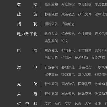
数据
最新发布
月度数据
季度数据
年度数
政策
标准规程
政策动态
政策文件
法律法
招聘
招聘公告
招聘动态
电力数字化
焦点头条
综合资讯
企业报道
产经信
典型案例
论文
电网
焦点资讯
省网资讯
地市报道
政策形
电网人物
特高压
技术创新
设备动态
发电
行业要闻
各地报道
基层动态
一线风
纪事文苑
热力发电
燃气发电
科技信
光伏
行业要闻
国内资讯
国际资讯
政策动
风电
行业要闻
国内资讯
国际资讯
政策动
碳中和
要闻
动态
专访
风采
人物
企业