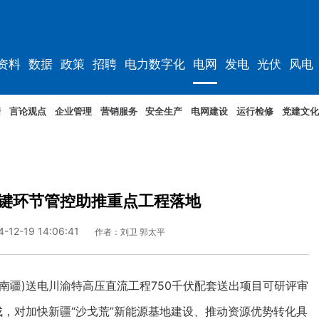
资料
数据
政策
招聘
电力数字化
电网
发电
光伏
风电
据
言论观点
企业管理
营销服务
安全生产
电网建设
运行检修
党建文化
键环节管控助推重点工程落地
4-12-19 14:06:41
作者：刘卫 郭太平
南疆)送电川渝特高压直流工程750千伏配套送出项目可研评审
成，对加快新疆“沙戈荒”新能源基地建设、推动资源优势转化具