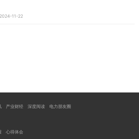
2024-11-22
讯
产业财经
深度阅读
电力朋友圈
报
心得体会