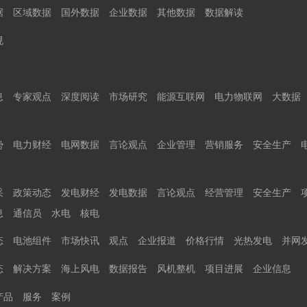
据
区域数据
国外数据
企业数据
其他数据
数据解读
规
息
专家观点
深度阅读
市场研究
能源互联网
电力物联网
大数据
势
电力财经
电网数据
言论观点
企业管理
营销服务
安全生产
采
政策动态
发电财经
发电数据
言论观点
经营管理
安全生产
息
通信员
水电
核电
态
电池组件
市场快讯
观点
企业报道
价格行情
光热发电
并网
态
解决方案
海上风电
数据报告
风机整机
项目进展
企业信息
产品
服务
案例