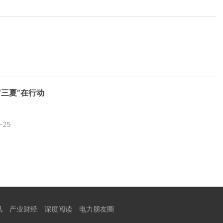
三夏”在行动
-25
讯
产业财经
深度阅读
电力朋友圈