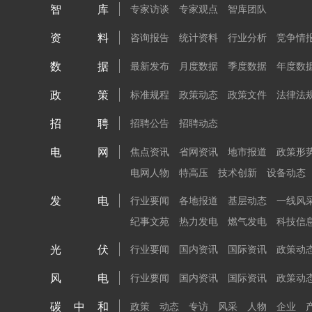
智库
专家访谈
专家观点
智库团队
资料
咨询报告
统计资料
行业分析
竞争情
数据
最新发布
月度数据
季度数据
年度数
政策
标准规程
政策动态
政策文件
法律法
招聘
招聘公告
招聘动态
电网
焦点资讯
省网资讯
地市报道
政策形
电网人物
特高压
技术创新
设备动态
发电
行业要闻
各地报道
基层动态
一线风
纪事文苑
热力发电
燃气发电
科技信
光伏
行业要闻
国内资讯
国际资讯
政策动
风电
行业要闻
国内资讯
国际资讯
政策动
碳中和
政策
动态
专访
风采
人物
企业