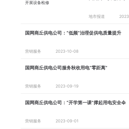
地市报道
2023
国网商丘供电公司：“低频”治理促供电质量提升
营销服务
2023-10-08
国网商丘供电公司服务秋收用电“零距离”
营销服务
2023-09-19
国网商丘供电公司：“开学第一课”撑起用电安全伞
营销服务
2023-09-01