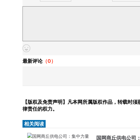
最新评论
（
0
）
【版权及免责声明】凡本网所属版权作品，转载时须获
律责任的权力。
相关阅读
国网商丘供电公司