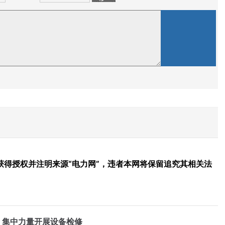
得授权并注明来源“电力网”，违者本网将保留追究其相关法
：集中力量开展设备检修