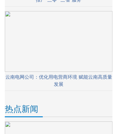
云南电网公司：优化用电营商环境 赋能云南高质量
发展
热点新闻