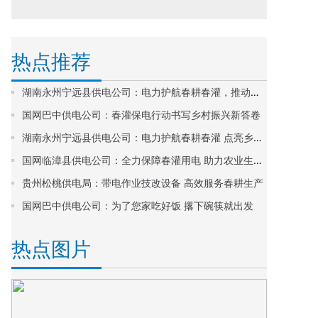
热点推荐
湖南永州宁远县供电公司：电力护航春耕春灌，推动乡村振兴跑出“加速度”
国网巴中供电公司：春灌保电行动书写乡村振兴新答卷
湖南永州宁远县供电公司：电力护航春耕春灌 点亮乡村振兴希望
国网临漳县供电公司：全力保障春灌用电 助力农业生产“电力十足”
贵州松桃供电局：带电作业技改设备 高效服务春耕生产
国网巴中供电公司：为了您家吃好饭 撂下碗筷就出发
热点图片