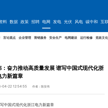
资料
数据
政策
招聘
电网
发电
光伏
风电
碳中和
互
资料
规划
据
言论观点
企业管理
营销服务
安全生产
电网建设
运行检修
党政文化
伟：奋力推动高质量发展 谱写中国式现代化浙
电力新篇章
-04-22 12:54:55
作者：陈安伟
谱写中国式现代化浙江电力新篇章