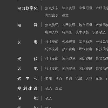
电力数字化
焦点头条
综合资讯
企业报道
产经信
典型案例
论文
电网
焦点资讯
省网资讯
地市报道
政策形
电网人物
特高压
技术创新
设备动态
发电
行业要闻
各地报道
基层动态
一线风
纪事文苑
热力发电
燃气发电
科技信
光伏
行业要闻
国内资讯
国际资讯
政策动
风电
行业要闻
国内资讯
国际资讯
政策动
碳中和
要闻
动态
专访
风采
人物
企业
规划建设
动态
企业
储能
动态
动态