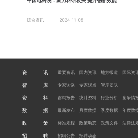
中国电科院：聚力科研攻关 提升创新效能
综合资讯
2024-11-08
资讯
重要资讯
国内资讯
地方报道
国际资
智库
专家访谈
专家观点
智库团队
资料
咨询报告
统计资料
行业分析
竞争情
数据
最新发布
月度数据
季度数据
年度数
政策
标准规程
政策动态
政策文件
法律法
招聘
招聘公告
招聘动态