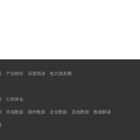
讯
产业财经
深度阅读
电力朋友圈
报
心得体会
据
区域数据
国外数据
企业数据
其他数据
数据解读
规