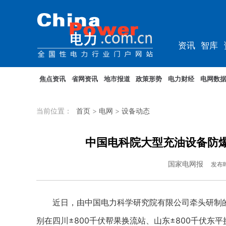
资讯
智库
教培
农电
焦点资讯
省网资讯
地市报道
政策形势
电力财经
电网数
当前位置：
首页
>
电网
>
设备动态
中国电科院大型充油设备防
国家电网报
发布
近日，由中国电力科学研究院有限公司牵头研制的特
别在四川±800千伏帮果换流站、山东±800千伏