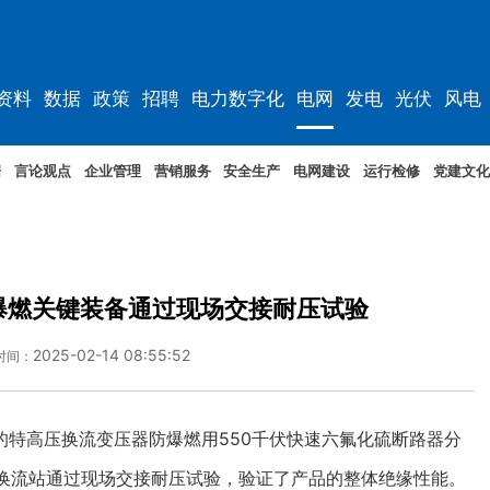
资料
数据
政策
招聘
电力数字化
电网
发电
光伏
风电
据
言论观点
企业管理
营销服务
安全生产
电网建设
运行检修
党建文化
爆燃关键装备通过现场交接耐压试验
2025-02-14 08:55:52
时间：
高压换流变压器防爆燃用550千伏快速六氟化硫断路器分
东平换流站通过现场交接耐压试验，验证了产品的整体绝缘性能。