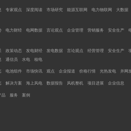
息
专家观点
深度阅读
市场研究
能源互联网
电力物联网
大数据
势
电力财经
电网数据
言论观点
企业管理
营销服务
安全生产
采
政策动态
发电财经
发电数据
言论观点
经营管理
安全生产
息
通信员
水电
核电
态
电池组件
市场快讯
观点
企业报道
价格行情
光热发电
并网
态
解决方案
海上风电
数据报告
风机整机
项目进展
企业信息
产品
服务
案例