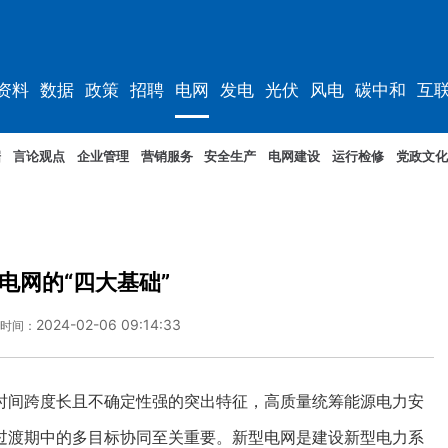
资料
数据
政策
招聘
电网
发电
光伏
风电
碳中和
互
资料
规划
据
言论观点
企业管理
营销服务
安全生产
电网建设
运行检修
党政文化
电网的“四大基础”
2024-02-06 09:14:33
时间：
时间跨度长且不确定性强的突出特征，高质量统筹能源电力安
过渡期中的多目标协同至关重要。新型电网是建设新型电力系