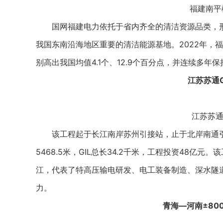
福建南平
国网福建电力依托于省内齐全的清洁资源品类，形
我国东南沿海地区重要的清洁能源基地。2022年，福建
别高出我国均值4.1个、12.9个百分点，并连续多年保
江苏苏通G
江苏苏通
该工程起于长江南岸苏州引接站，止于北岸南通引接
5468.5米，GIL总长34.2千米，工程投资48亿元
江，代表了特高压输电研发、电工装备制造、深水隧
力。
青海—河南±80