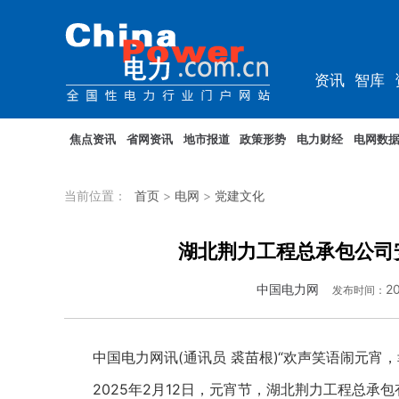
资讯
智库
教培
农电
焦点资讯
省网资讯
地市报道
政策形势
电力财经
电网数
当前位置：
首页
>
电网
>
党建文化
湖北荆力工程总承包公司
中国电力网
20
发布时间：
中国电力网讯(通讯员 裘苗根)“欢声笑语闹元宵，
2025年2月12日，元宵节，湖北荆力工程总承包