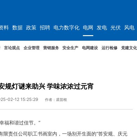
资料
数据
政策
招聘
电力数字化
电网
发电
光伏
风电
据
言论观点
企业管理
营销服务
安全生产
电网建设
运行检修
党建文化
安规灯谜来助兴 学味浓浓过元宵
25-02-12 15:25:29
作者：裘苗根
幸福和谐过佳节。”
有限责任公司职工书画室内，一场别开生面的“答安规、庆元