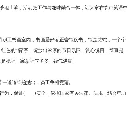
如荼地上演，活动把工作与趣味融合一体，让大家在欢声笑语中
职工书画室内，书画爱好者正奋笔疾书，笔走龙蛇，一个个
个红色的“福”字，绽放出浓厚的节日氛围，赏心悦目，简直是一
又是祝福，寓意福气多多，福气满满。
一道道答题抛出，员工争相竞猜。
行为，保证( )安全，依据国家有关法律、法规，结合电力