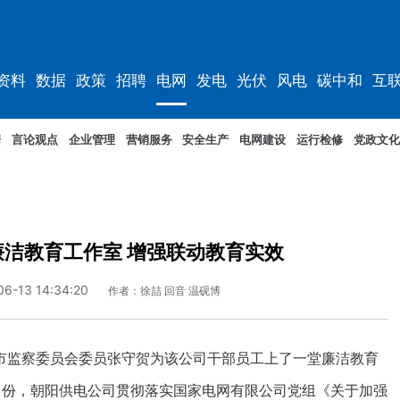
资料
数据
政策
招聘
电网
发电
光伏
风电
碳中和
互
资料
规划
据
言论观点
企业管理
营销服务
安全生产
电网建设
运行检修
党政文化
洁教育工作室 增强联动教育实效
06-13 14:34:20
作者：徐喆 回音 温砚博
监察委员会委员张守贺为该公司干部员工上了一堂廉洁教育
月份，朝阳供电公司贯彻落实国家电网有限公司党组《关于加强