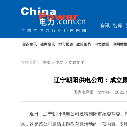
资讯
智库
综能
电车
焦点资讯
省网资讯
地市报道
政策形势
电力财经
电网数
当前位置：
首页
>
电网
>
党政文化
辽宁朝阳供电公司：成立廉
国家电网报
2022-
发布时间：
近日，辽宁朝阳供电公司邀请朝阳市纪委常委、市
课，这是该公司廉洁主题教育月活动的一项内容。5