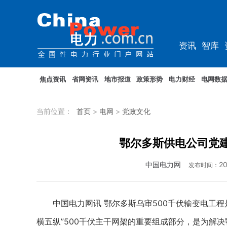
资讯
智库
综能
电车
焦点资讯
省网资讯
地市报道
政策形势
电力财经
电网数
当前位置：
首页
>
电网
>
党政文化
鄂尔多斯供电公司党建
中国电力网
20
发布时间：
中国电力网讯 鄂尔多斯乌审500千伏输变电工程
横五纵”500千伏主干网架的重要组成部分，是为解