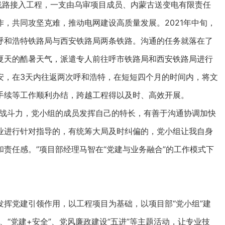
线路接入工程，一支由乌审项目成员、内蒙古送变电有限责任
，共同攻坚克难，推动电网建设高质量发展。2021年中旬，
呼和浩特铁路局与西安铁路局两条铁路。沟通的任务就落在了
夏天的酷暑天气，派遣专人前往呼市铁路局和西安铁路局进行
安，在3天内往返两次呼和浩特，在短短四个月的时间内，将文
手续等工作顺利办结，跨越工程得以及时、高效开展。
战斗力，党小组的成员发挥自己的特长，有善于沟通协调加快
业进行针对指导的，有统筹大局及时纠偏的，党小组让我自身
责任感。”项目部经理马智在“党建与业务融合”的工作模式下
党建引领作用，以工程项目为基础，以项目部“党小组”建
、“党建+安全”、党风廉政建设“五进”等主题活动，让专业技