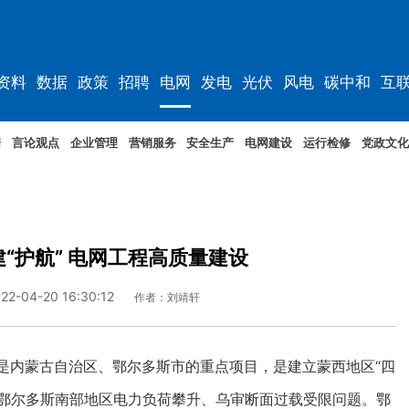
资料
数据
政策
招聘
电网
发电
光伏
风电
碳中和
互
资料
规划
据
言论观点
企业管理
营销服务
安全生产
电网建设
运行检修
党政文化
“护航” 电网工程高质量建设
22-04-20 16:30:12
作者：刘靖轩
是内蒙古自治区、鄂尔多斯市的重点项目，是建立蒙西地区“四
决鄂尔多斯南部地区电力负荷攀升、乌审断面过载受限问题。鄂