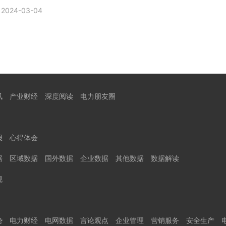
2024-03-04
讯
产业财经
深度阅读
电力朋友圈
报
心得体会
据
区域数据
国外数据
企业数据
其他数据
数据解读
规
势
电力财经
电网数据
言论观点
企业管理
营销服务
安全生产