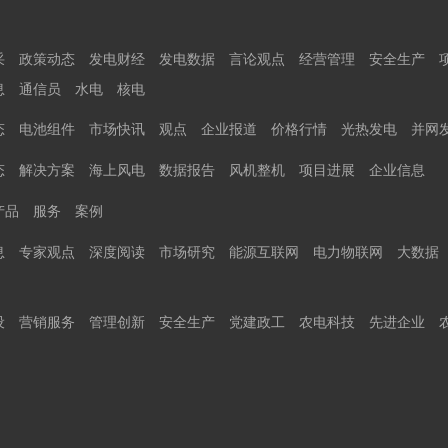
采
政策动态
发电财经
发电数据
言论观点
经营管理
安全生产
息
通信员
水电
核电
态
电池组件
市场快讯
观点
企业报道
价格行情
光热发电
并网
态
解决方案
海上风电
数据报告
风机整机
项目进展
企业信息
产品
服务
案例
息
专家观点
深度阅读
市场研究
能源互联网
电力物联网
大数据
设
营销服务
管理创新
安全生产
党建政工
农电科技
先进企业