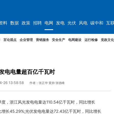
资料
数据
政策
招聘
电网
发电
光伏
风电
碳中和
互
资料
规划
据
言论观点
企业管理
营销服务
安全生产
电网建设
运行检修
党政文化
发电电量超百亿千瓦时
4-26 13:58:58
作者：张正华 黄帅 张德峰
，浙江风光发电电量达110.54亿千瓦时，同比增长
比增长45.29%;光伏发电电量达72.43亿千瓦时，同比增长