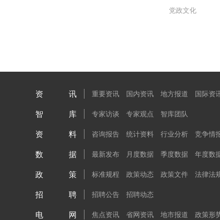
党政文化
资讯
重要资讯
国内资讯
地方报道
国际资
智库
专家访谈
专家观点
智库团队
资料
咨询报告
统计资料
行业分析
竞争情
数据
最新发布
月度数据
季度数据
年度数
政策
标准规程
政策动态
政策文件
法律法
招聘
招聘公告
招聘动态
电网
焦点资讯
省网资讯
地市报道
政策形