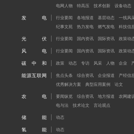
电网人物
特高压
技术创新
设备动态
发电
行业要闻
各地报道
基层动态
一线风
纪事文苑
热力发电
燃气发电
科技信
光伏
行业要闻
国内资讯
国际资讯
政策动
风电
行业要闻
国内资讯
国际资讯
政策动
碳中和
政策
动态
专访
风采
人物
企业
能源互联网
焦点头条
综合资讯
企业报道
产经信
优秀解决方案
典型应用案例
论文
农电
要闻纵览
综合资讯
地方报道
农网建
电与法
技术论文
言论观点
储能
动态
氢能
动态