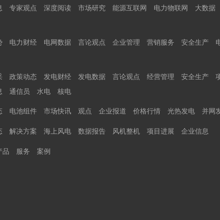
息
专家观点
深度阅读
市场研究
能源互联网
电力物联网
大数据
势
电力财经
电网数据
言论观点
企业管理
营销服务
安全生产
采
政策动态
发电财经
发电数据
言论观点
经营管理
安全生产
息
通信员
水电
核电
态
电池组件
市场快讯
观点
企业报道
价格行情
光热发电
并网
态
解决方案
海上风电
数据报告
风机整机
项目进展
企业信息
产品
服务
案例