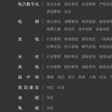
电力数字化
焦点头条
综合资讯
企业报道
产经信
典型案例
论文
电网
焦点资讯
省网资讯
地市报道
政策形
电网人物
特高压
技术创新
设备动态
发电
行业要闻
各地报道
基层动态
一线风
纪事文苑
热力发电
燃气发电
科技信
光伏
行业要闻
国内资讯
国际资讯
政策动
风电
行业要闻
国内资讯
国际资讯
政策动
碳中和
要闻
动态
专访
风采
人物
企业
规划建设
动态
企业
储能
动态
氢能
动态