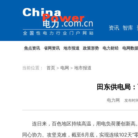
资讯
智库
教培
农电
焦点资讯
省网资讯
地市报道
政策形势
电力财经
电网数
当前位置：
首页
>
电网
>
地市报道
田东供电局：
电力网
发布时
连日来，百色地区持续高温，用电负荷屡创新高。
同心协力、攻坚克难，截至6月底，实现连续102天