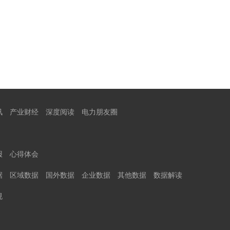
讯
产业财经
深度阅读
电力朋友圈
报
心得体会
据
区域数据
国外数据
企业数据
其他数据
数据解读
规