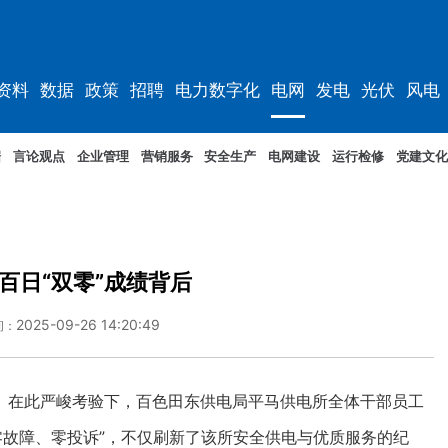
资料
数据
政策
招聘
电力数字化
电网
发电
光伏
风电
据
言论观点
企业管理
营销服务
安全生产
电网建设
运行检修
党建文化
百日“双零”成绩背后
2025-09-26 14:20:49
间：
在此严峻考验下，百色田东供电局平马供电所全体干部员工
“零故障、零投诉”，不仅刷新了该所安全供电与优质服务的纪