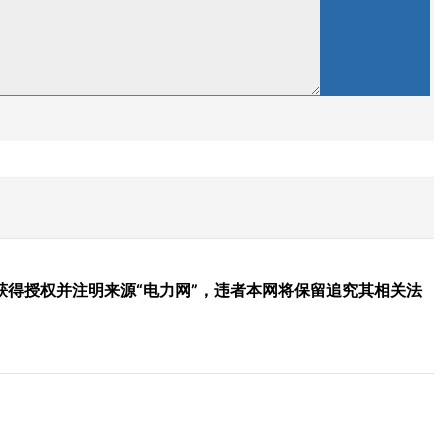
得授权并注明来源“电力网”，违者本网将保留追究其相关法