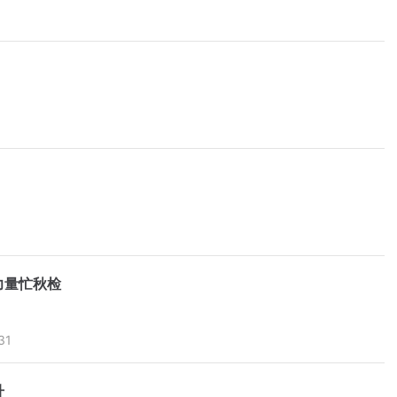
力量忙秋检
31
升