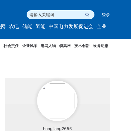
登录
联网
农电
储能
氢能
中国电力发展促进会
企业
社会责任
企业风采
电网人物
特高压
技术创新
设备动态
hongjiang2656