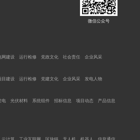
微信公众号
电网建设
运行检修
党政文化
社会责任
企业风采
项目建设
运行检修
党建文化
企业风采
发电人物
发电
光伏材料
系统组件
招标信息
项目动态
产品信息
云计算
工业互联网
区块链
无人机
机器人
信息通信