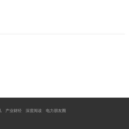
讯
产业财经
深度阅读
电力朋友圈