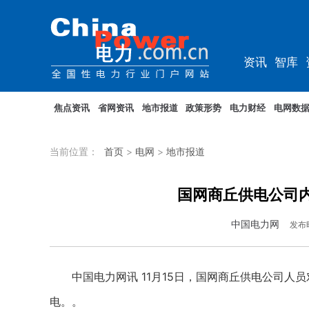
资讯
智库
综能
电车
焦点资讯
省网资讯
地市报道
政策形势
电力财经
电网数
当前位置：
首页
>
电网
>
地市报道
国网商丘供电公司
中国电力网
发布
中国电力网讯 11月15日，国网商丘供电公司人
电。。