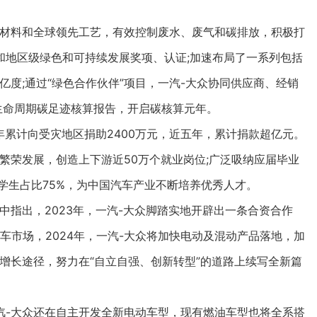
材料和全球领先工艺，有效控制废水、废气和碳排放，积极打
和地区级绿色和可持续发展奖项、认证;加速布局了一系列包括
亿度;通过“绿色合作伙伴”项目，一汽-大众协同供应商、经销
全生命周期碳足迹核算报告，开启碳核算元年。
累计向受灾地区捐助2400万元，近五年，累计捐款超亿元。
繁荣发展，创造上下游近50万个就业岗位;广泛吸纳应届毕业
高校学生占比75%，为中国汽车产业不断培养优秀人才。
指出，2023年，一汽-大众脚踏实地开辟出一条合资合作
车市场，2024年，一汽-大众将加快电动及混动产品落地，加
增长途径，努力在“自立自强、创新转型”的道路上续写全新篇
-大众还在自主开发全新电动车型，现有燃油车型也将全系搭