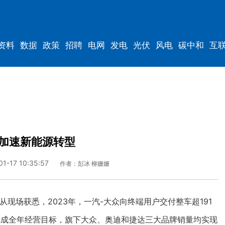
资料
数据
政策
招聘
电网
发电
光伏
风电
碳中和
互
资料
规划
加速新能源转型
01-17 10:35:57
作者：彭冰 柳姗姗
从现场获悉，2023年，一汽-大众向终端用户交付整车超191
满完成全年经营目标，旗下大众、奥迪和捷达三大品牌销量均实现