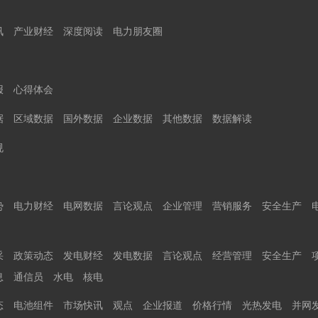
讯
产业财经
深度阅读
电力朋友圈
报
心得体会
据
区域数据
国外数据
企业数据
其他数据
数据解读
规
势
电力财经
电网数据
言论观点
企业管理
营销服务
安全生产
采
政策动态
发电财经
发电数据
言论观点
经营管理
安全生产
息
通信员
水电
核电
态
电池组件
市场快讯
观点
企业报道
价格行情
光热发电
并网