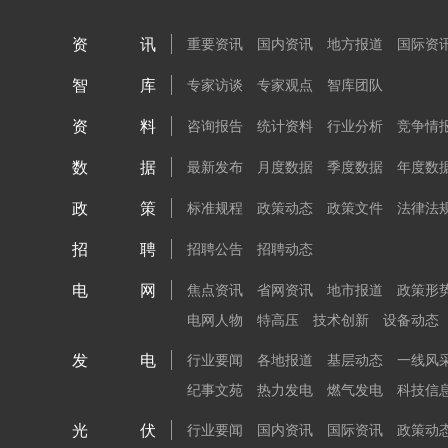
资讯
重要资讯
国内资讯
地方报道
国际资
智库
专家访谈
专家观点
智库团队
资料
咨询报告
统计资料
行业分析
竞争情
数据
最新发布
月度数据
季度数据
年度数
政策
标准规程
政策动态
政策文件
法律法
招聘
招聘公告
招聘动态
电网
焦点资讯
省网资讯
地市报道
政策形
电网人物
特高压
技术创新
设备动态
发电
行业要闻
各地报道
基层动态
一线风
纪事文苑
热力发电
燃气发电
科技信
光伏
行业要闻
国内资讯
国际资讯
政策动