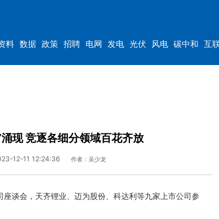
资料
数据
政策
招聘
电网
发电
光伏
风电
碳中和
互
资料
规划
”涌现 竞逐各细分领域百花齐放
023-12-11 12:24:36
作者：吴少龙
座谈会，天齐锂业、迈为股份、科达利等九家上市公司参